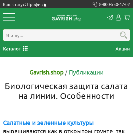
Ваш статус: Профи
8-800-550-47-02
Конта
Лич
каб
Каталог
Акции
Gavrish.shop
/
Публикации
Биологическая защита салата
на линии. Особенности
Салатные и зеленные культуры
выращиваются как в открытом грунте, так