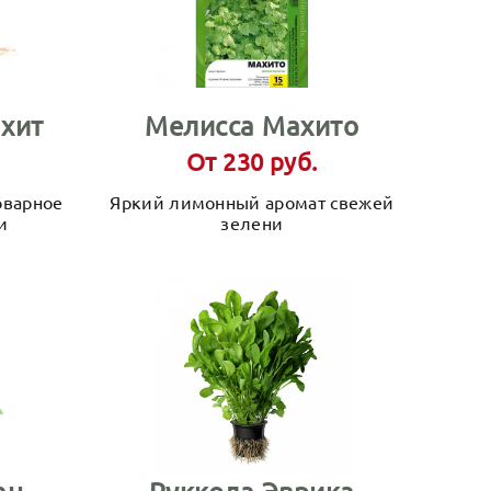
хит
Мелисса Махито
От 230 руб.
оварное
Яркий лимонный аромат свежей
и
зелени