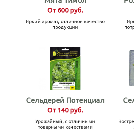
Мята Тимол
Ро
От 600 руб.
Яркий аромат, отличное качество
Яр
продукции
пот
Сельдерей Потенциал
Се
От 140 руб.
Урожайный, с отличными
Востр
товарными качествами