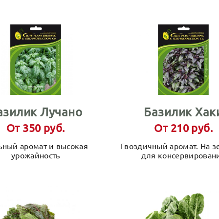
азилик Лучано
Базилик Хак
От 350 руб.
От 210 руб.
ьный аромат и высокая
Гвоздичный аромат. На з
урожайность
для консервирован