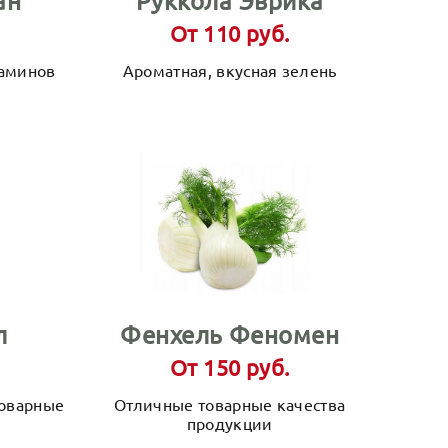
ан
Руккола Эврика
От 110 руб.
таминов
Ароматная, вкусная зелень
л
Фенхель Феномен
От 150 руб.
товарные
Отличные товарные качества
продукции