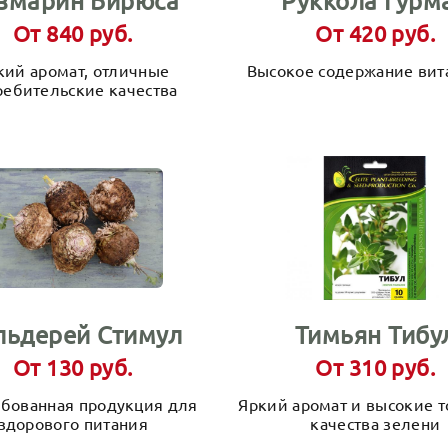
змарин Бирюса
Руккола Гурм
От 840 руб.
От 420 руб.
кий аромат, отличные
Высокое содержание ви
ребительские качества
льдерей Стимул
Тимьян Тибу
От 130 руб.
От 310 руб.
ебованная продукция для
Яркий аромат и высокие 
здорового питания
качества зелени