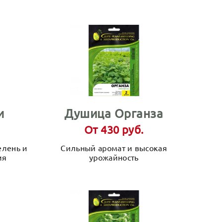
и
Душица Органза
От 430 руб.
елень и
Сильный аромат и высокая
ия
урожайность