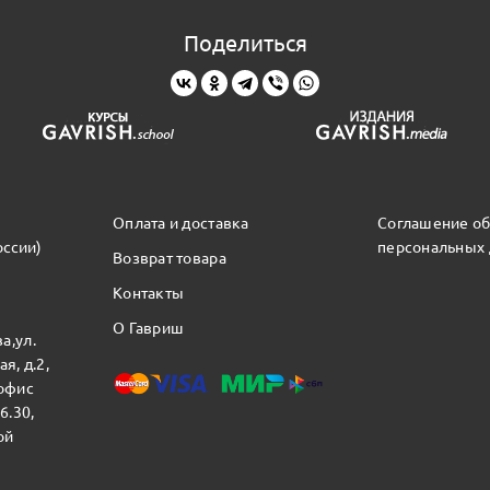
Поделиться
Оплата и доставка
Соглашение об
оссии)
персональных
Возврат товара
Контакты
О Гавриш
а,ул.
я, д.2,
 офис
16.30,
ой