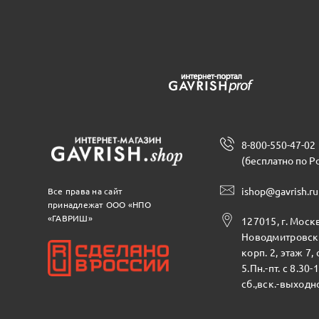
8-800-550-47-02
(бесплатно по Р
ishop@gavrish.ru
Все права на сайт
принадлежат ООО «НПО
«ГАВРИШ»
127015, г. Москв
Новодмитровска
корп. 2, этаж 7,
5.Пн.-пт. с 8.30-
сб.,вск.-выходн