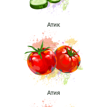
Атик
Атия