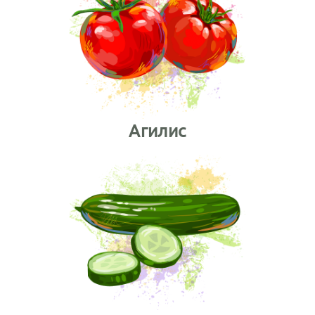
Агилис