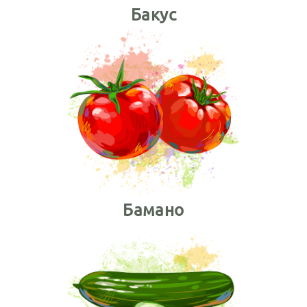
Бакус
Бамано