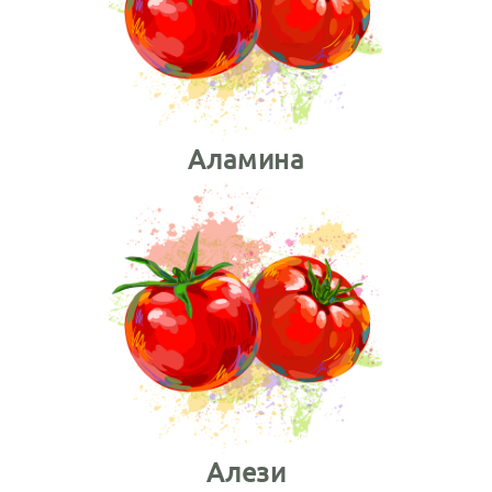
Аламина
Алези