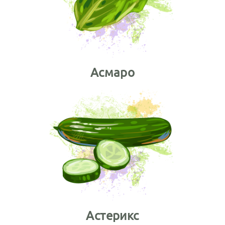
Асмаро
Астерикс