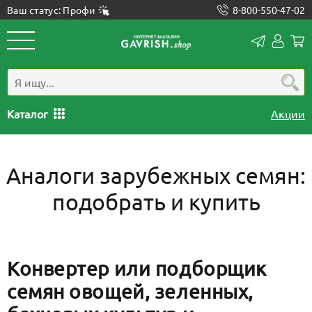
Ваш статус: Профи
8-800-550-47-02
Конта
Лич
каб
Каталог
Акции
Аналоги зарубежных семян:
подобрать и купить
Конвертер или подборщик
семян овощей, зеленных,