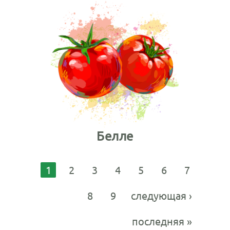
Белле
1
2
3
4
5
6
7
8
9
следующая ›
последняя »