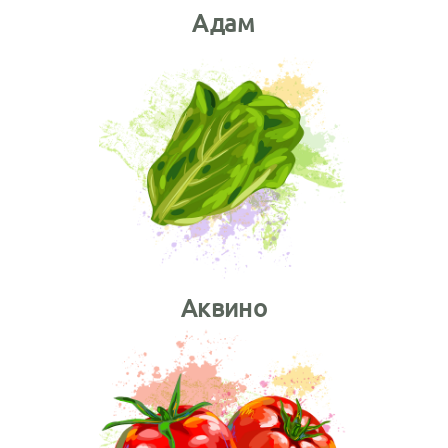
Адам
Аквино