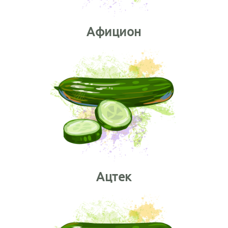
Афицион
Ацтек