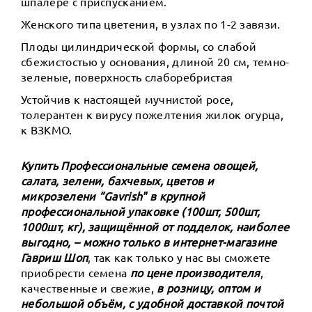
шпалере с приспусканием.
Женского типа цветения, в узлах по 1-2 завязи.
Плоды цилиндрической формы, со слабой
сбежистостью у основания, длиной 20 см, темно-
зеленые, поверхность слаборебристая
Устойчив к настоящей мучнистой росе,
толерантен к вирусу пожелтения жилок огурца,
к ВЗКМО.
Купить Профессиональные семена овощей,
салата, зелени, бахчевых, цветов и
микрозелени ”Gavrish" в крупной
профессиональной упаковке (100шт, 500шт,
1000шт, кг), защищённой от подделок, наиболее
выгодно, – можно только в интернет-магазине
Гавриш Шоп
, так как только у нас вы сможете
приобрести семена
по цене производителя
,
качественные и свежие,
в розницу, оптом и
небольшой объём, с удобной доставкой почтой