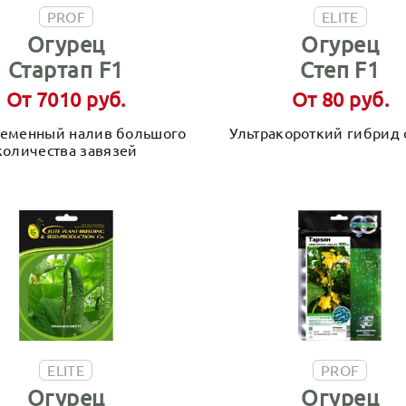
PROF
ELITE
Огурец
Огурец
Стартап F1
Степ F1
От 7010 руб.
От 80 руб.
еменный налив большого
Ультракороткий гибрид 
количества завязей
ELITE
PROF
Огурец
Огурец