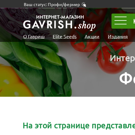
Ваш статус: Профи/фермер
О Гавриш
Elite Seeds
Акции
Издания
Интер
Ф
На этой странице представ