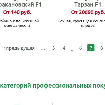
ракановский F1
Тарзан F1
От 140 руб.
От 20690 руб.
тойчив к пониженной
Сочная, хрустящая конси
освещенности
плодов
‹ предыдущая
…
3
4
6
7
8
 категорий профессиональных пок