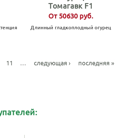
Томагавк F1
От 50630 руб.
стенция
Длинный гладкоплодный огурец
11
…
следующая ›
последняя »
упателей: