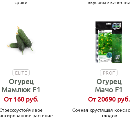
сроки
вкусовые качеств
ELITE
PROF
Огурец
Огурец
Мамлюк F1
Мачо F1
От 160 руб.
От 20690 руб.
Стрессоустойчивое
Сочная хрустящая конси
ансированное растение
плодов