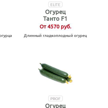
ELITE
Огурец
Танто F1
От 4570 руб.
огурца
Длинный гладкоплодный огурец
PROF
Огурец