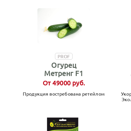
PROF
Огурец
Метренг F1
От 49000 руб.
Продукция востребована ретейлом
Уко
Эко