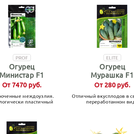
PROF
ELITE
Огурец
Огурец
Министар F1
Мурашка F1
От 7470 руб.
От 280 руб.
роченные междоузлия.
Отличный вкусплодов в с
логически пластичный
переработанном ви