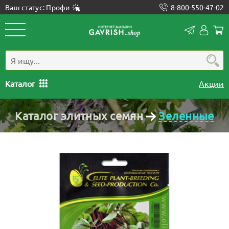
Ваш статус: Профи
8-800-550-47-02
Конта
Лич
каб
Каталог
Акции
Каталог элитных семян
Зеленные