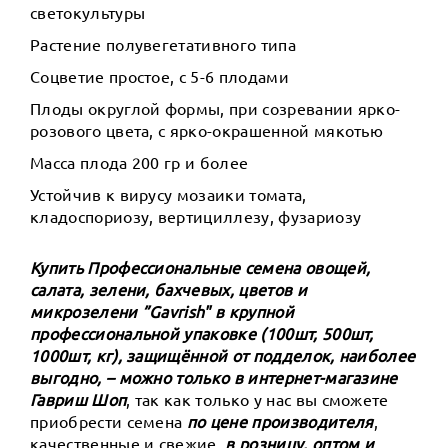
светокультуры
Растение полувегетативного типа
Соцветие простое, с 5-6 плодами
Плоды округлой формы, при созревании ярко-
розового цвета, с ярко-окрашенной мякотью
Масса плода 200 гр и более
Устойчив к вирусу мозаики томата,
кладоспориозу, вертициллезу, фузариозу
Купить Профессиональные семена овощей,
салата, зелени, бахчевых, цветов и
микрозелени ”Gavrish" в крупной
профессиональной упаковке (100шт, 500шт,
1000шт, кг), защищённой от подделок, наиболее
выгодно, – можно только в интернет-магазине
Гавриш Шоп
, так как только у нас вы сможете
приобрести семена
по цене производителя
,
качественные и свежие,
в розницу, оптом и