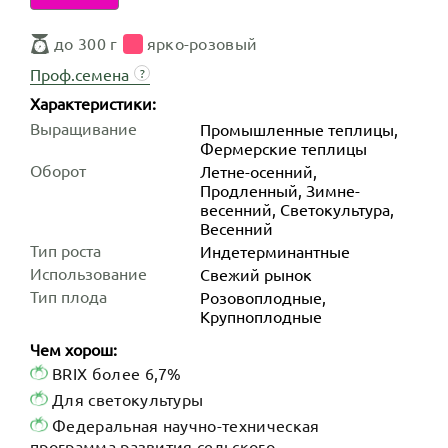
до 300 г
ярко-розовый
Проф.семена
?
Характеристики:
Выращивание
Промышленные теплицы,
Фермерские теплицы
Оборот
Летне-осенний,
Продленный, Зимне-
весенний, Светокультура,
Весенний
Тип роста
Индетер­минантные
Использование
Свежий рынок
Тип плода
Розовоплодные,
Крупноплодные
Чем хорош:
BRIX более 6,7%
Для светокультуры
Федеральная научно-техническая
программа развития сельского