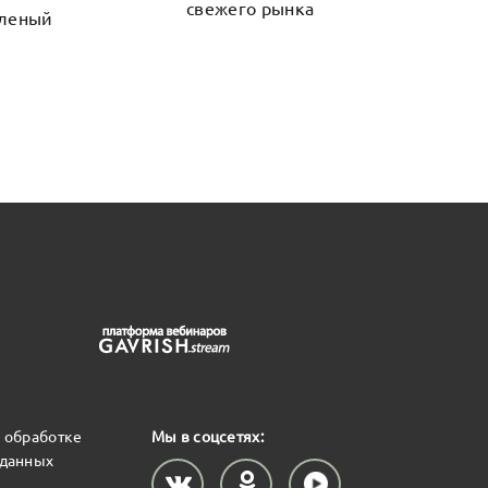
свежего рынка
еленый
Высок
 обработке
Мы в соцсетях:
 данных