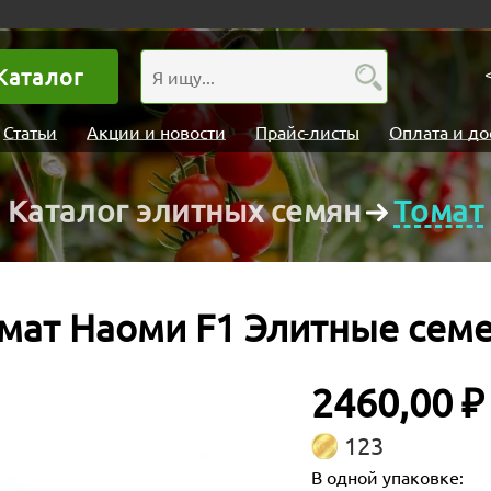
Каталог
Статьи
Акции и новости
Прайс-листы
Оплата и до
Каталог элитных семян
Томат
мат Наоми F1 Элитные сем
2460,00 ₽
123
В одной упаковке: