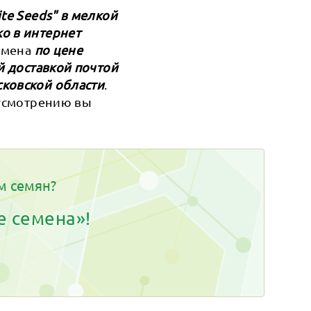
te Seeds" в мелкой
о в интернет
семена
по цене
й доставкой почтой
сковской области
.
 усмотрению вы
м семян?
е семена»!