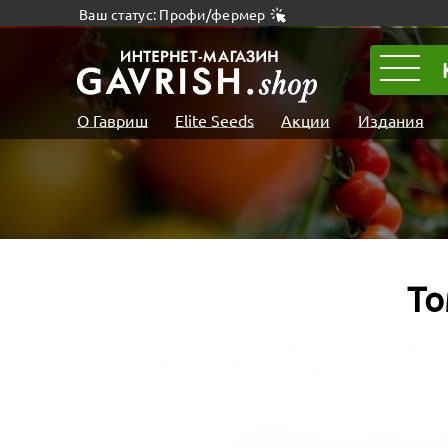
Ваш статус: Профи/фермер
О Гавриш
Elite Seeds
Акции
Издания
То