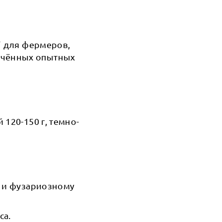
" для фермеров,
ечённых опытных
120-150 г, темно-
у и фузариозному
са.