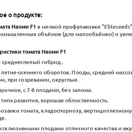
ое о продукте:
мата Наоми F1
в мелкой профупаковке "Eliteseeds
ромышленных объёмов (для малообъёмки) и увл
ристики томата Наоми F1
среднеспелый гибрид .
летне-осеннего оборотов. Плоды, средней массой 
м, при созревании, округлые.
рочное, с 7-8 плодами, без залома.
типа развития, хорошая облиственность.
 мозаики томата, кладоспориозу, вертициллезном
де.
эксклюзивными плодами отличного качества и вку