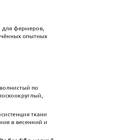
" для фермеров,
ечённых опытных
 волнистый по
плоскоокруглый,
онсистенция ткани
ния в весенний и