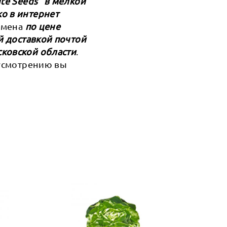
te Seeds" в мелкой
о в интернет
семена
по цене
й доставкой почтой
сковской области
.
 усмотрению вы