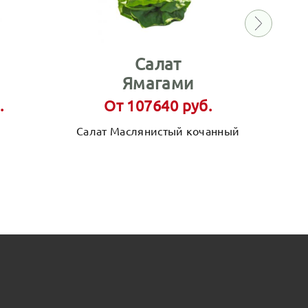
Салат
Ямагами
.
От 107640 руб.
Салат Маслянистый кочанный