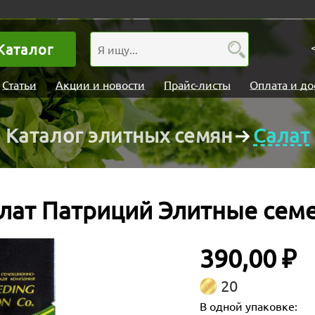
Каталог
Статьи
Акции и новости
Прайс-листы
Оплата и до
Каталог элитных семян
Салат
лат Патриций Элитные сем
390,00 ₽
20
В одной упаковке: