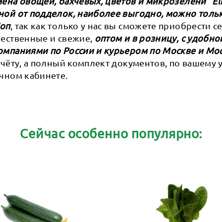
ена овощей, бахчевых, цветов и микрозелени ”Eli
ной от подделок, наиболее выгодно, можно тольк
Шоп
, так как только у нас вы сможете приобрести 
ачественные и свежие,
оптом и в розницу, с удобно
омпаниями по России и курьером по Москве и Мо
счёту, а полный комплект документов, по вашему
чном кабинете.
Сейчас особенно популярно: