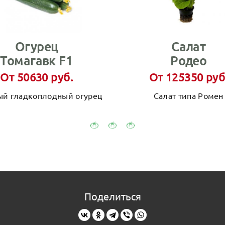
Огурец
Салат
Томагавк F1
Родео
От 50630 руб.
От 125350 руб
й гладкоплодный огурец
Салат типа Ромен
Поделиться