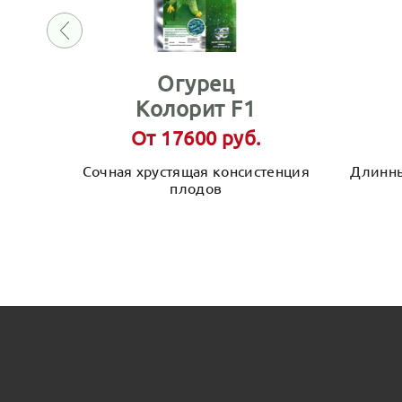
Огурец
Колорит F1
От 17600 руб.
Сочная хрустящая консистенция
Длинны
плодов