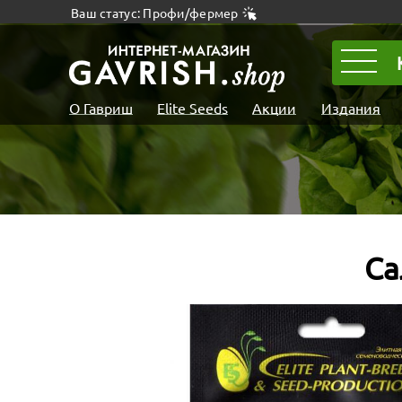
Ваш статус: Профи/фермер
О Гавриш
Elite Seeds
Акции
Издания
Са