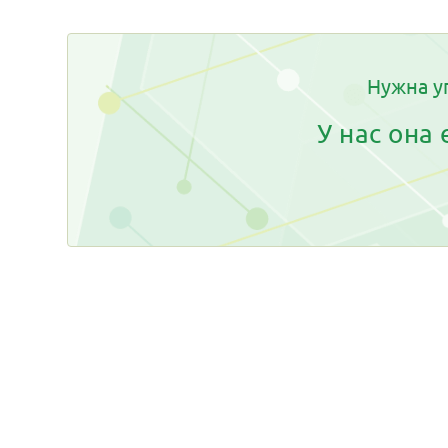
Нужна у
У нас она