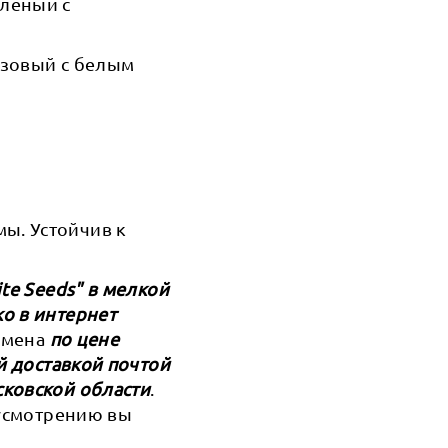
еленый с
озовый с белым
ы. Устойчив к
te Seeds" в мелкой
о в интернет
семена
по цене
й доставкой почтой
сковской области
.
 усмотрению вы