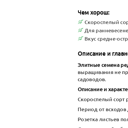
Чем хорош:
Скороспелый со
Для ранневесене
Вкус средне-ост
Описание и главн
Элитные семена ре
выращивания не п
садоводов.
Описание и характ
Скороспелый сорт р
Период от всходов 
Розетка листьев по