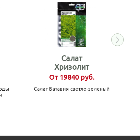
Салат
Хризолит
От 19840 руб.
лоды
Салат Батавия светло-зеленый
ы
выс