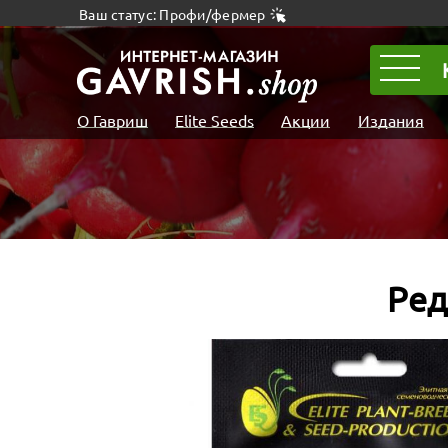
Ваш статус: Профи/фермер
О Гавриш
Elite Seeds
Акции
Издания
Ред