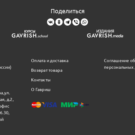
Поделиться
Оплата и доставка
Соглашение об
оссии)
персональных
Возврат товара
Контакты
О Гавриш
а,ул.
я, д.2,
 офис
16.30,
ой