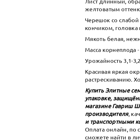
Лист длинный, обр
желтоватым оттенк
Черешок со слабой
кончиком, головка 
Мякоть белая, нежн
Масса корнеплода - 
Урожайность 3,1-3,2
Красивая яркая ок
растрескиванию. Х
Купить Элитные сем
упаковке, защищён
магазине Гавриш 
производителя
, к
и транспортными к
Оплата онлайн, по 
сможете найти в ли