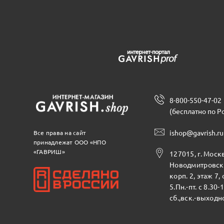
8-800-550-47-02
(бесплатно по Р
ishop@gavrish.ru
Все права на сайт
принадлежат ООО «НПО
«ГАВРИШ»
127015, г. Москв
Новодмитровска
корп. 2, этаж 7,
5.Пн.-пт. с 8.30-
сб.,вск.-выходн