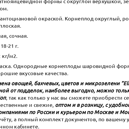
атнояйцевидной формы с округлой верхушкой, з
ом.
 антоциановой окраской. Корнеплод округлый, р
плоская.
ая, сочная.
18-21 г.
 кг/м2.
раска. Однородные корнеплоды шаровидной форм
орошие вкусовые качества.
ена овощей, бахчевых, цветов и микрозелени ”Eli
ной от подделок, наиболее выгодно, можно тольк
Шоп
, так как только у нас вы сможете приобрести 
ачественные и свежие,
оптом и в розницу, с удобно
омпаниями по России и курьером по Москве и Мо
счёту, а полный комплект документов, по вашему
чном кабинете.