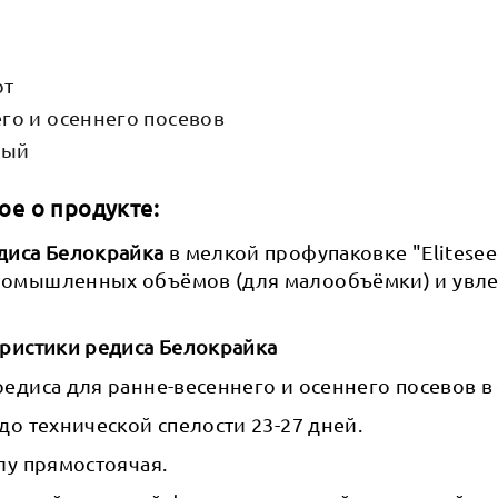
рт
го и осеннего посевов
рый
ое о продукте:
диса Белокрайка
в мелкой профупаковке "Elitese
ромышленных объёмов (для малообъёмки) и увл
еристики редиса Белокрайка
едиса для ранне-весеннего и осеннего посевов в
до технической спелости 23-27 дней.
лу прямостоячая.