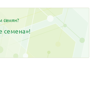
м семян?
е семена»!