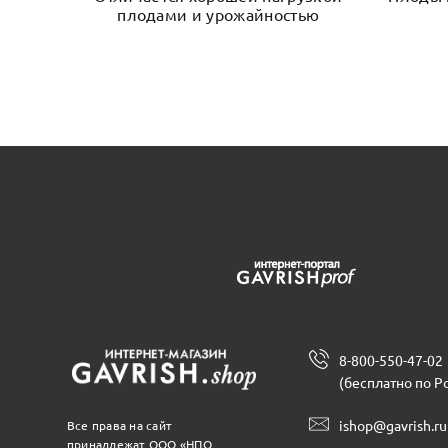
плодами и урожайностью
8-800-550-47-02
(бесплатно по Р
ishop@gavrish.ru
Все права на сайт
принадлежат ООО «НПО