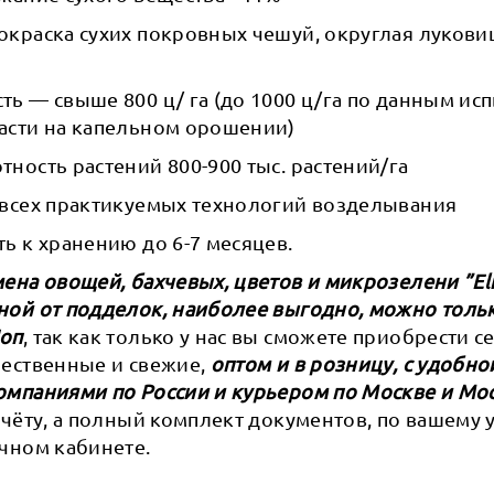
окраска сухих покровных чешуй, округлая лукови
ь — свыше 800 ц/ га (до 1000 ц/га по данным ис
асти на капельном орошении)
ность растений 800-900 тыс. растений/га
 всех практикуемых технологий возделывания
ь к хранению до 6-7 месяцев.
ена овощей, бахчевых, цветов и микрозелени ”Eli
ной от подделок, наиболее выгодно, можно тольк
Шоп
, так как только у нас вы сможете приобрести 
ачественные и свежие,
оптом и в розницу, с удобно
омпаниями по России и курьером по Москве и Мо
счёту, а полный комплект документов, по вашему
чном кабинете.