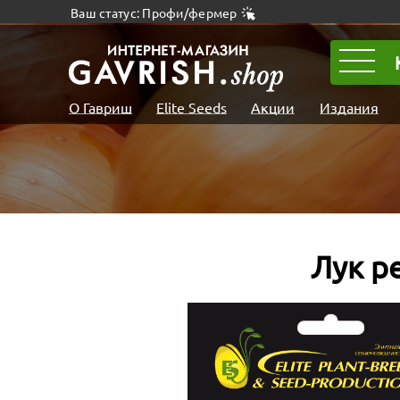
Ваш статус: Профи/фермер
О Гавриш
Elite Seeds
Акции
Издания
Лук р