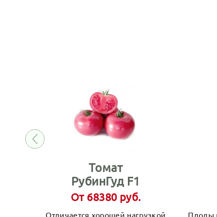
Томат
РубинГуд F1
От 68380 руб.
Отличается хорошей нагрузкой
Плоды 