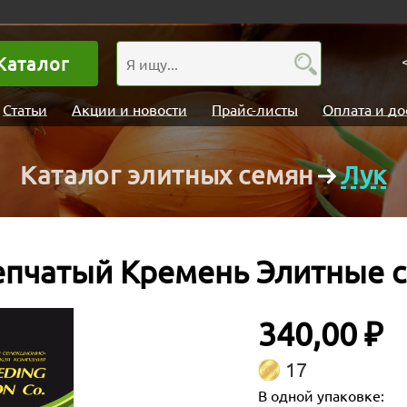
Каталог
Статьи
Акции и новости
Прайс-листы
Оплата и до
Каталог элитных семян
Лук
епчатый Кремень Элитные 
340,00 ₽
17
В одной упаковке: