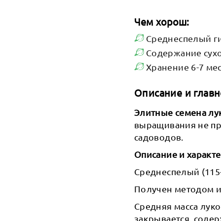
Чем хорош:
Среднеспелый г
Содержание сухо
Хранение 6-7 ме
Описание и главн
Элитные семена лу
выращивания не п
садоводов.
Описание и характ
Среднеспелый (115-
Получен методом ин
Средняя масса луко
закрывается, соде