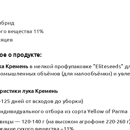
ибрид
го вещества 11%
сяцев
ое о продукте:
ка Кремень
в мелкой профупаковке "Eliteseeds" д
ромышленных объёмов (для малообъёмки) и увл
еристики лука Кремень
125 дней от всходов до уборки)
дивидуального отбора из сорта Yellow of Parma
вицы — 120-140 г (на высоком агрофоне 220-260 г
ржание сухого вещества ~11%