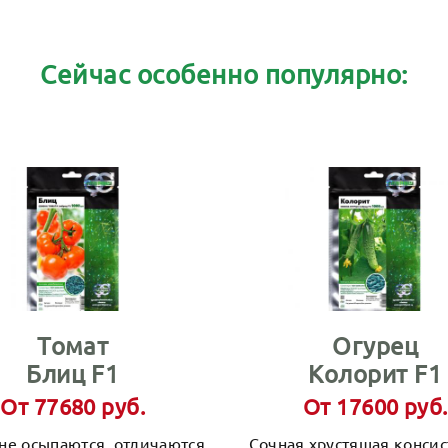
Сейчас особенно популярно:
Томат
Огурец
Блиц F1
Колорит F1
От 77680 руб.
От 17600 руб.
не осыпаются, отличаются
Сочная хрустящая конси