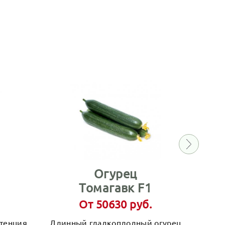
Огурец
Томагавк F1
От 50630 руб.
стенция
Длинный гладкоплодный огурец
Сал