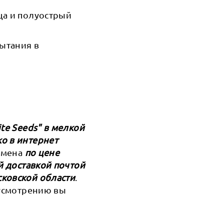
ца и полуострый
пытания в
te Seeds" в мелкой
о в интернет
семена
по цене
й доставкой почтой
сковской области
.
 усмотрению вы