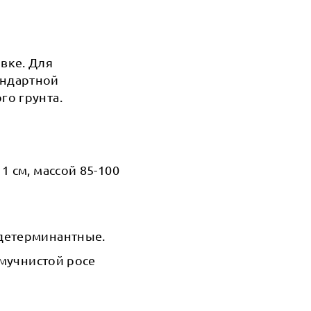
вке. Для
андартной
го грунта.
 см, массой 85-100
 детерминантные.
 мучнистой росе