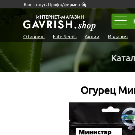
Ваш статус: Профи/фермер
О Гавриш
Elite Seeds
Акции
Издания
Ката
Огурец Мин