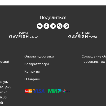
Поделиться
Оплата и доставка
Соглашение об
оссии)
персональных
Возврат товара
Контакты
О Гавриш
а,ул.
я, д.2,
 офис
16.30,
ой