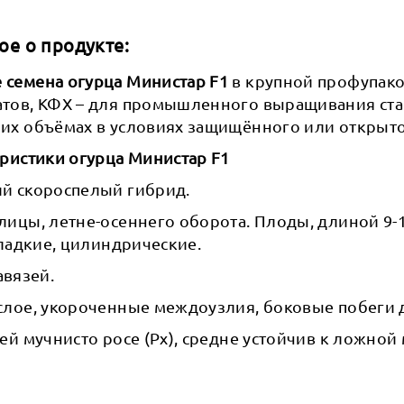
ое о продукте:
семена огурца Министар F1
в крупной профупако
тов, КФХ – для промышленного выращивания ст
их объёмах в условиях защищённого или открыто
еристики огурца Министар F1
й скороспелый гибрид.
ицы, летне-осеннего оборота. Плоды, длиной 9-11
гладкие, цилиндрические.
завязей.
слое, укороченные междоузлия, боковые побеги
ей мучнисто росе (Px), средне устойчив к ложной