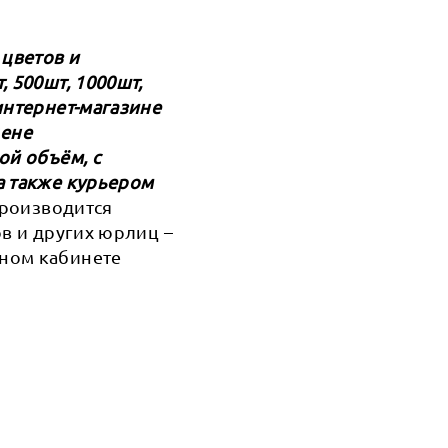
 цветов и
 500шт, 1000шт,
интернет-магазине
цене
ой объём, с
а также курьером
 производится
ов и других юрлиц –
чном кабинете