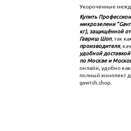
Укороченные междо
Купить Профессиона
микрозелени ”Gavri
кг), защищённой от
Гавриш Шоп
, так к
производителя
, к
удобной доставкой
по Москве и Моско
онлайн, удобно как
полный комплект д
gavrish.shop.