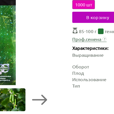
1000 шт
В корзину
85-100 г
тем
Проф.семена
?
Характеристики:
Выращивание
Оборот
Плод
Использование
Тип