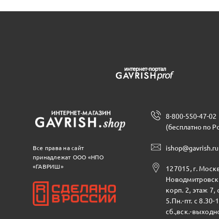
8-800-550-47-02
(бесплатно по Р
ishop@gavrish.ru
Все права на сайт
принадлежат ООО «НПО
«ГАВРИШ»
127015, г. Москв
Новодмитровска
корп. 2, этаж 7,
5.Пн.-пт. с 8.30-
сб.,вск.-выходн