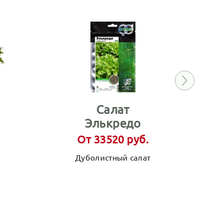
Салат
Элькредо
От 33520 руб.
Дуболистный салат
Са