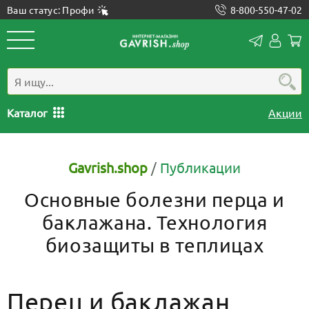
Ваш статус: Профи
8-800-550-47-02
Конта
Лич
каб
Каталог
Акции
Gavrish.shop
/
Публикации
Основные болезни перца и
баклажана. Технология
биозащиты в теплицах
Перец и баклажан