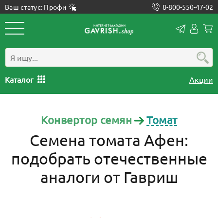
Ваш статус: Профи
8-800-550-47-02
Конта
Лич
каб
Каталог
Акции
Конвертор семян
Томат
Семена томата Афен:
подобрать отечественные
аналоги от Гавриш