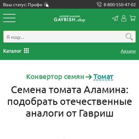
Ваш статус: Профи
8-800-550-47-02
Конта
Лич
каб
Каталог
Акции
Конвертор семян
Томат
Семена томата Аламина:
подобрать отечественные
аналоги от Гавриш