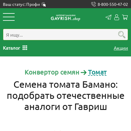
Ваш статус: Профи
8-800-550-47-02
Конта
Лич
каб
Каталог
Акции
Конвертор семян
Томат
Семена томата Бамано:
подобрать отечественные
аналоги от Гавриш