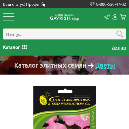
Ваш статус: Профи
8-800-550-47-02
Конта
Лич
каб
Каталог
Акции
Каталог элитных семян
Цветы