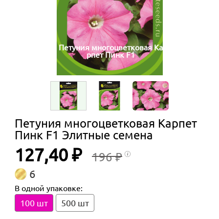
Петуния многоцветковая Ка
рпет Пинк F1
Петуния многоцветковая Карпет
Пинк F1 Элитные семена
127,40 ₽
196 ₽
6
В одной упаковке:
100 шт
500 шт