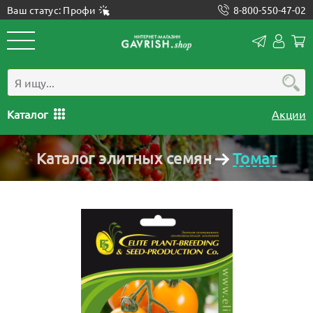
Ваш статус: Профи
8-800-550-47-02
Конта
Лич
каб
Каталог
Акции
Каталог элитных семян
Томат