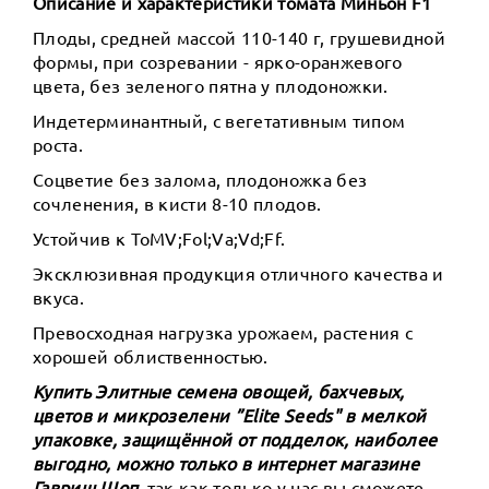
Описание и характеристики томата Миньон F1
Плоды, средней массой 110-140 г, грушевидной
формы, при созревании - ярко-оранжевого
цвета, без зеленого пятна у плодоножки.
Индетерминантный, с вегетативным типом
роста.
Соцветие без залома, плодоножка без
сочленения, в кисти 8-10 плодов.
Устойчив к ToMV;Fol;Va;Vd;Ff.
Эксклюзивная продукция отличного качества и
вкуса.
Превосходная нагрузка урожаем, растения с
хорошей облиственностью.
Купить Элитные семена овощей, бахчевых,
цветов и микрозелени ”Elite Seeds" в мелкой
упаковке, защищённой от подделок, наиболее
выгодно, можно только в интернет магазине
Гавриш Шоп
, так как только у нас вы сможете