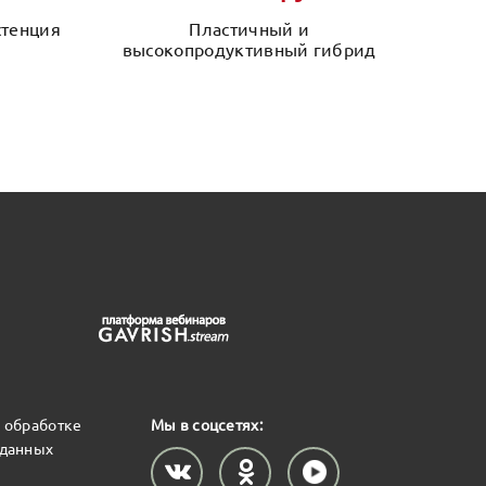
стенция
Пластичный и
Высок
высокопродуктивный гибрид
 обработке
Мы в соцсетях:
 данных