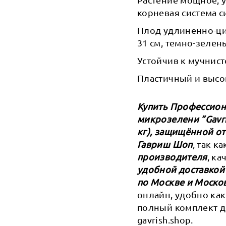
корневая система с
Плод удлиненно-ци
31 см, темно-зеле
Устойчив к мучнист
Пластичный и высо
Купить Профессиона
микрозелени ”Gavri
кг), защищённой от
Гавриш Шоп
, так к
производителя
, к
удобной доставкой
по Москве и Моско
онлайн, удобно как
полный комплект д
gavrish.shop.