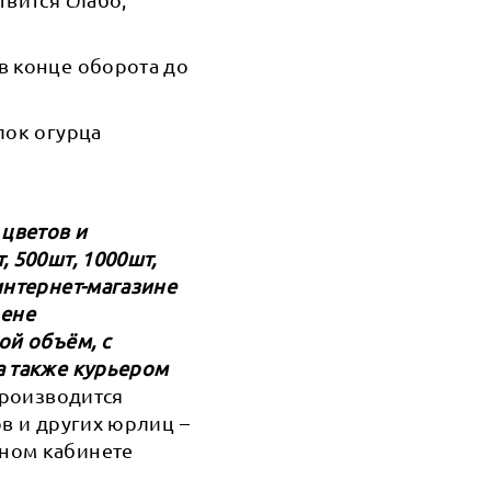
в конце оборота до
лок огурца
 цветов и
 500шт, 1000шт,
интернет-магазине
цене
ой объём, с
а также курьером
 производится
ов и других юрлиц –
чном кабинете