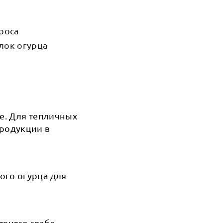
роса
лок огурца
е. Для тепличных
родукции в
ого огурца для
твится слабо,