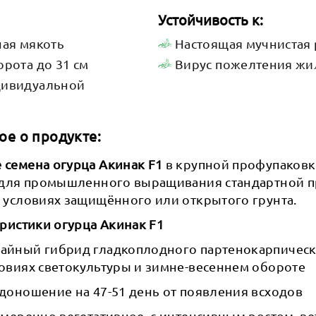
Устойчивость к:
ная мякоть
Настоящая мучнистая 
орота до 31 см
Вирус пожелтения жи
дивидуальной
ое о продукте:
семена огурца Акинак F1
в крупной профупаковк
 для промышленного выращивания стандартной п
 условиях защищённого или открытого грунта.
ристики огурца Акинак F1
йный гибрид гладкоплодного партенокарпическ
овиях светокультуры и зимне-весеннем обороте
доношение на 47-51 день от появления всходов
меренно вегетативное, с интенсивным ростом, ве