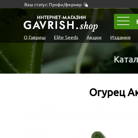
Ваш статус: Профи/фермер
О Гавриш
Elite Seeds
Акции
Издания
Ката
Огурец А