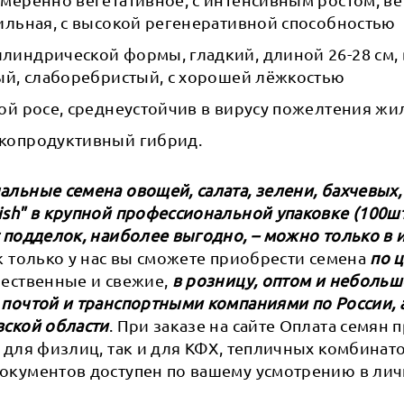
ильная, с высокой регенеративной способностью
линдрической формы, гладкий, длиной 26-28 см, 
ный, слаборебристый, с хорошей лёжкостью
ой росе, среднеустойчив в вирусу пожелтения жи
копродуктивный гибрид.
льные семена овощей, салата, зелени, бахчевых,
sh" в крупной профессиональной упаковке (100шт,
 подделок, наиболее выгодно, – можно только в 
ак только у нас вы сможете приобрести семена
по 
ачественные и свежие,
в розницу, оптом и небольш
 почтой и транспортными компаниями по России, 
вской области
. При заказе на сайте Оплата семян
 для физлиц, так и для КФХ, тепличных комбинат
окументов доступен по вашему усмотрению в ли