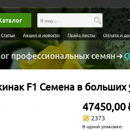
Каталог
Статьи
Акции и новости
Прайс-листы
Оплата и до
лог профессиональных семян
О
кинак F1 Семена в больших 
47450,00 
2373
В одной упаковке: