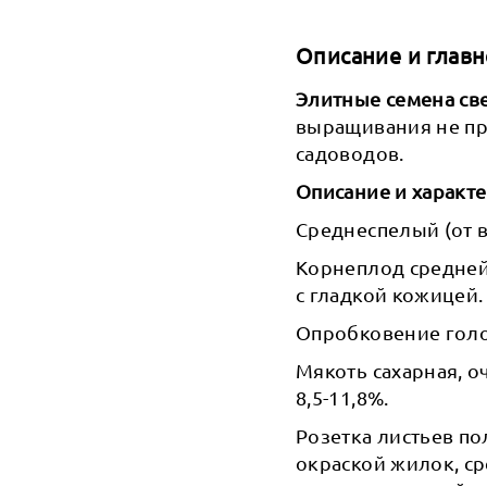
Описание и главн
Элитные семена св
выращивания не п
садоводов.
Описание и характ
Среднеспелый (от в
Корнеплод средней 
с гладкой кожицей.
Опробковение голо
Мякоть сахарная, о
8,5-11,8%.
Розетка листьев по
окраской жилок, с