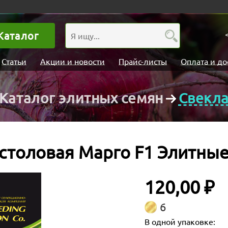
Каталог
Статьи
Акции и новости
Прайс-листы
Оплата и до
Каталог элитных семян
Свекл
столовая Марго F1 Элитны
120,00 ₽
6
В одной упаковке: