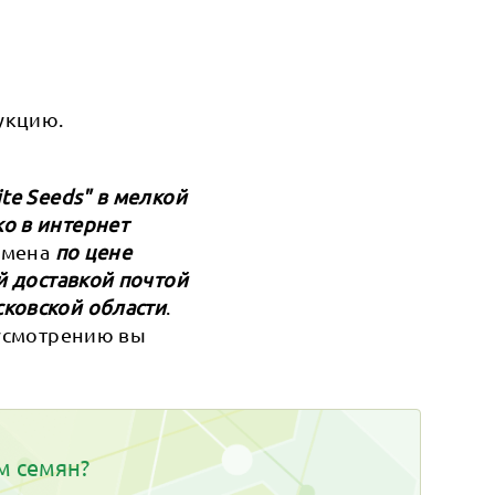
укцию.
te Seeds" в мелкой
о в интернет
семена
по цене
й доставкой почтой
сковской области
.
 усмотрению вы
м семян?