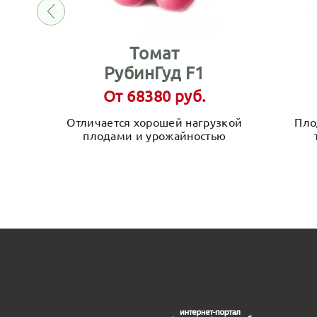
Томат
РубинГуд F1
От 68380 руб.
Отличается хорошей нагрузкой
Пло
плодами и урожайностью