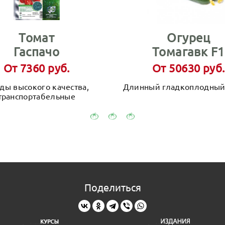
Томат
Огурец
Гаспачо
Томагавк F1
От 7360 руб.
От 50630 руб.
ды высокого качества,
Длинный гладкоплодный
транспортабельные
Поделиться