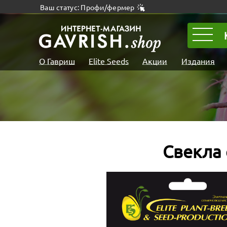
Ваш статус: Профи/фермер
О Гавриш
Elite Seeds
Акции
Издания
Свекла 