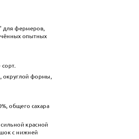
" для фермеров,
ечённых опытных
 сорт.
а, округлой формы,
0%, общего сахара
 сильной красной
ешок с нижней