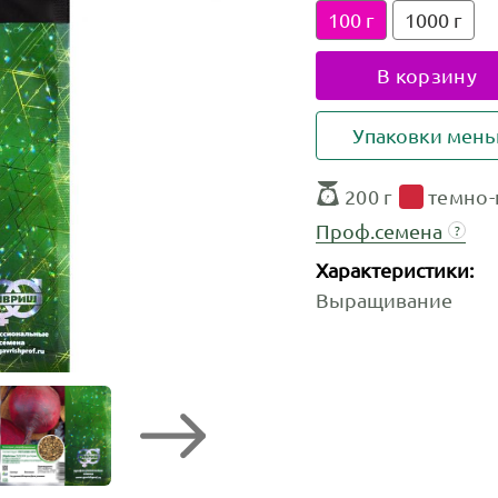
100 г
1000 г
В корзину
Упаковки мен
200 г
темно-
Проф.семена
?
Характеристики:
Выращивание