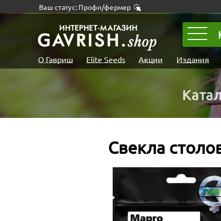
Ваш статус: Профи/фермер
О Гавриш
Elite Seeds
Акции
Издания
Ката
Свекла столо