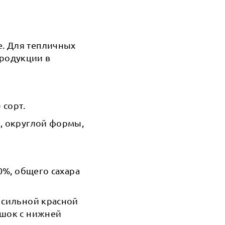
. Для тепличных
родукции в
 сорт.
а, округлой формы,
0%, общего сахара
 сильной красной
ешок с нижней