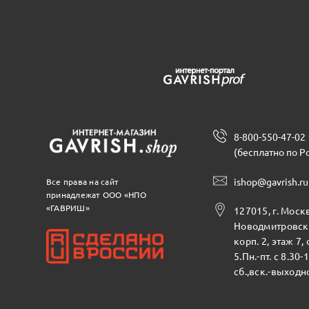
8-800-550-47-02
(бесплатно по Р
ishop@gavrish.ru
Все права на сайт
принадлежат ООО «НПО
«ГАВРИШ»
127015, г. Москв
Новодмитровска
корп. 2, этаж 7,
5.Пн.-пт. с 8.30-
сб.,вск.-выходн