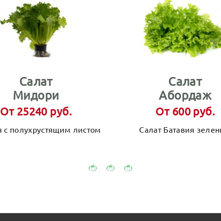
Салат
Салат
Мидори
Абордаж
От 25240 руб.
От 600 руб.
я с полухрустящим листом
Салат Батавия зеле