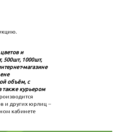
укцию.
 цветов и
 500шт, 1000шт,
интернет-магазине
цене
ой объём, с
а также курьером
 производится
ов и других юрлиц –
чном кабинете