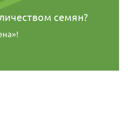
оличеством семян?
ена»!