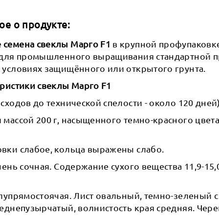
ое о продукте:
семена свеклы Марго F1
в крупной профупаковке
 для промышленного выращивания стандартной п
 условиях защищённого или открытого грунта.
еристики свеклы Марго F1
сходов до технической спелости - около 120 дней)
массой 200 г, насыщенного темно-красного цвет
вки слабое, кольца выражены слабо.
чень сочная. Содержание сухого вещества 11,9-15,
лупрямостоячая. Лист овальный, темно-зеленый с
реднепузырчатый, волнистость края средняя. Чер