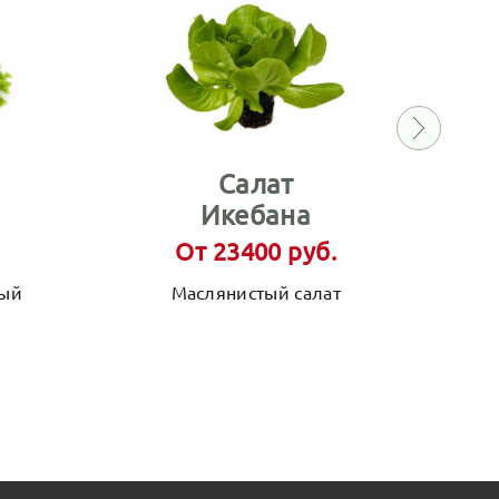
Салат
Икебана
От 23400 руб.
ный
Маслянистый салат