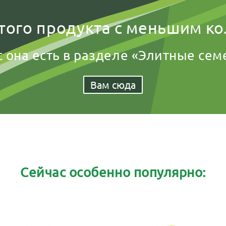
того продукта с меньшим к
с она есть в разделе «Элитные сем
Вам сюда
Сейчас особенно популярно: