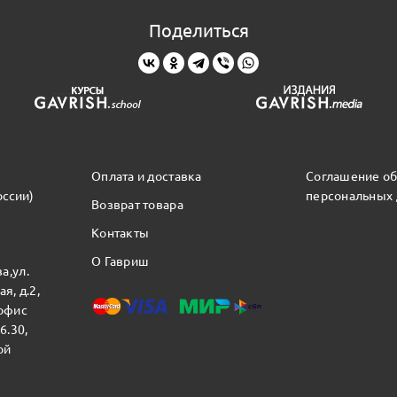
Поделиться
Оплата и доставка
Соглашение об
оссии)
персональных
Возврат товара
Контакты
О Гавриш
а,ул.
я, д.2,
 офис
16.30,
ой