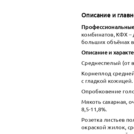
Описание и главн
Профессиональные 
комбинатов, КФХ –
больших объёмах в
Описание и характ
Среднеспелый (от в
Корнеплод средней 
с гладкой кожицей.
Опробковение голо
Мякоть сахарная, о
8,5-11,8%.
Розетка листьев по
окраской жилок, с