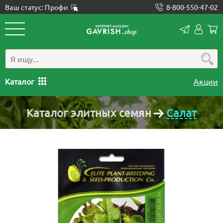
Ваш статус: Профи
8-800-550-47-02
Конта
Лич
каб
Каталог
Акции
Каталог элитных семян
Салат