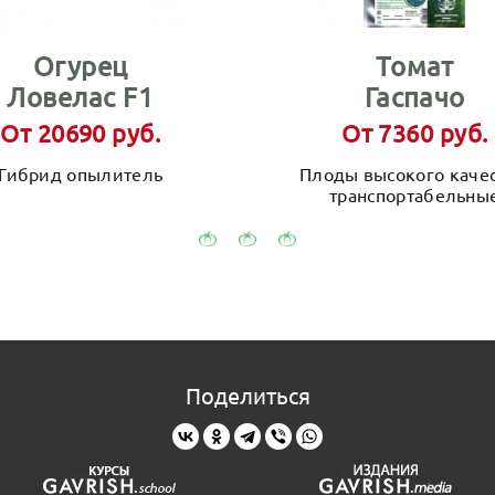
Огурец
Томат
Ловелас F1
Гаспачо
От 20690 руб.
От 7360 руб.
Гибрид опылитель
Плоды высокого качес
транспортабельны
Поделиться