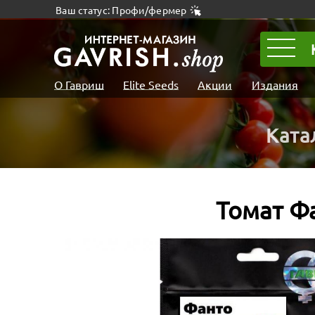
Ваш статус: Профи/фермер
О Гавриш
Elite Seeds
Акции
Издания
Ката
Томат Ф