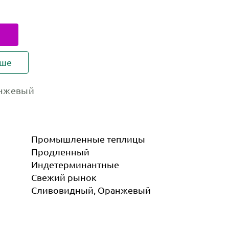
ьше
нжевый
Промышленные теплицы
Продленный
Индетер­минантные
Свежий рынок
Сливовидный, Оранжевый