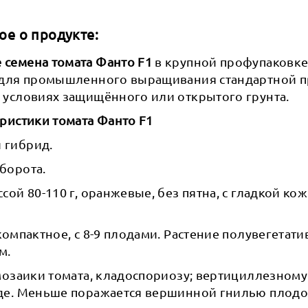
ое о продукте:
семена томата Фанто F1
в крупной профупаковке
 для промышленного выращивания стандартной п
 условиях защищённого или открытого грунта.
ристики томата Фанто F1
 гибрид.
борота.
сой 80-110 г, оранжевые, без пятна, с гладкой к
компактное, с 8-9 плодами. Растение полувегетатив
м.
 мозаики томата, кладоспориозу; вертициллезном
де. Меньше поражается вершинной гнилью плодо