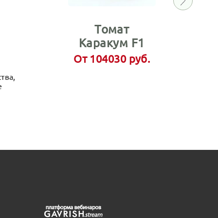
Томат
Каракум F1
От 104030 руб.
тва,
Батав
е