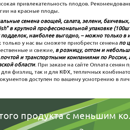
ысокая привлекательность плодов. Рекомендован
гии на красные плоды.
льные семена овощей, салата, зелени, бахчевых,
sh" в крупной профессиональной упаковке (100шт,
 подделок, наиболее выгодно, – можно только в 
ак только у нас вы сможете приобрести семена
по 
ачественные и свежие,
в розницу, оптом и небольш
 почтой и транспортными компаниями по России, 
вской области
. При заказе на сайте Оплата семян
 для физлиц, так и для КФХ, тепличных комбинат
окументов доступен по вашему усмотрению в ли
того продукта с меньшим к