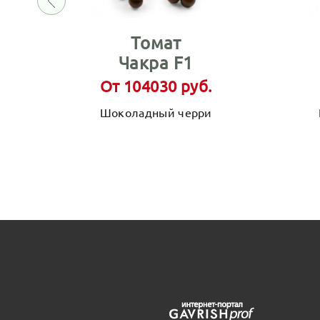
Томат
Чакра F1
От 104030 руб.
Шоколадный черри