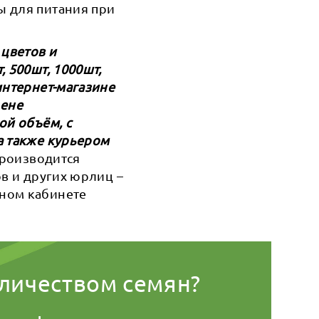
ы для питания при
 цветов и
 500шт, 1000шт,
интернет-магазине
цене
ой объём, с
а также курьером
 производится
ов и других юрлиц –
чном кабинете
оличеством семян?