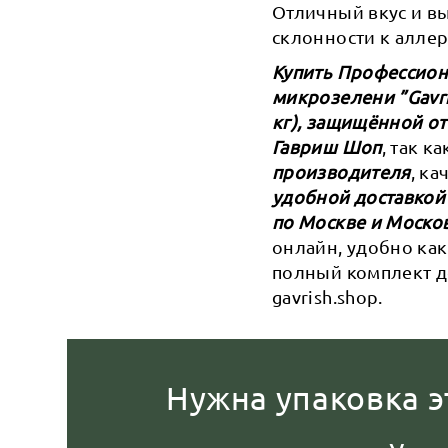
Отличный вкус и в
склонности к аллер
Купить Профессиона
микрозелени ”Gavri
кг), защищённой от
Гавриш Шоп
, так к
производителя
, к
удобной доставкой
по Москве и Моско
онлайн, удобно как
полный комплект д
gavrish.shop.
Нужна упаковка э