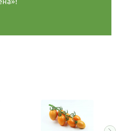
ена»!