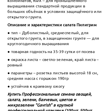
комбинатов, КФХ – для промышленного
выращивания стандартной продукции в
больших объёмах в условиях защищённого или
открытого грунта.
Описание и характеристики салата Пилигрим
● тип – Дуболистный, среднеспелый, для
открытого грунта, в защищенном грунте — для
круглогодичного выращивания
● товарная годность на 35-39 сутки от посева
● окраска листа – светло-зеленая, край листа –
ровный
● параметры – розетка листьев высотой 18 см,
средняя масса с горшком 190гр
● устойчив к краевому ожогу
Купить Профессиональные семена овощей,
салата, зелени, бахчевых, цветов и
микрозелени ”Gavrish" в крупной
профессиональной упаковке (100шт, 500шт,