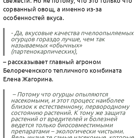
свежести. Но не потому, что это только что
сорванный овощ, а именно из-за
особенностей вкуса.
- Да, вкусовые качества пчелоопыляемых
огурцов гораздо лучше, чем так
называемых «обычных»
(партенокарпических),
– рассказывает главный агроном
Белореченского тепличного комбината
Елена Жагорина.
– Потому что огурцы опыляются
насекомыми, и этот процесс наиболее
близок к естественному, первородному
состоянию растений. К тому же защита
растений от вредителей и болезней
ведется только биосовместимыми
препаратами – экологически чистыми.
Ведь иначе те самые насекомые, которые