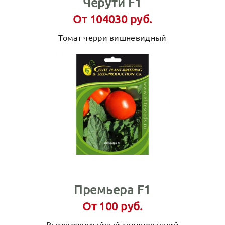
Черути F1
От 104030 руб.
Томат черри вишневидный
Премьера F1
От 100 руб.
Высокоурожайный среднеранний