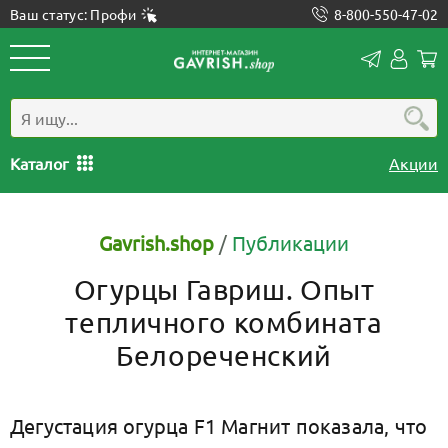
Ваш статус: Профи
8-800-550-47-02
Конта
Лич
каб
Каталог
Акции
Gavrish.shop
/
Публикации
Огурцы Гавриш. Опыт
тепличного комбината
Белореченский
Дегустация огурца F1 Магнит показала, что