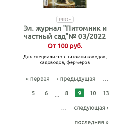
PROF
Эл. журнал "Питомник и
частный сад"№ 03/2022
От 100 руб.
Для специалистов-питомниководов,
садоводов, фермеров
« первая
‹ предыдущая
…
5
6
8
9
10
13
…
следующая ›
последняя »