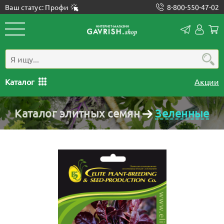
Ваш статус: Профи
8-800-550-47-02
Конта
Лич
каб
Каталог
Акции
Каталог элитных семян
Зеленные