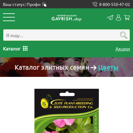
Ваш статус: Профи
8-800-550-47-02
Конта
Лич
каб
Каталог
Акции
Каталог элитных семян
Цветы