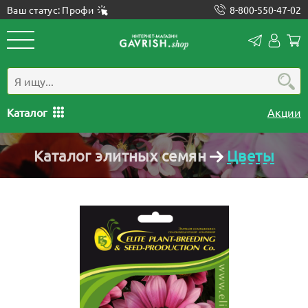
Ваш статус: Профи
8-800-550-47-02
Конта
Лич
каб
Каталог
Акции
Каталог элитных семян
Цветы