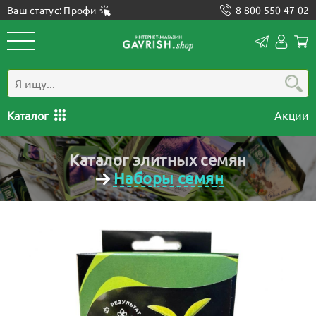
Ваш статус: Профи
8-800-550-47-02
Конта
Лич
каб
Каталог
Акции
Каталог элитных семян
Наборы семян