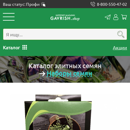
Ваш статус: Профи
8-800-550-47-02
Конта
Лич
каб
Каталог
Акции
Каталог элитных семян
Наборы семян