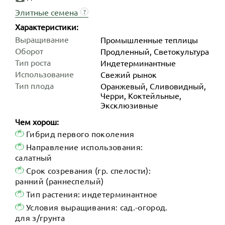
Элитные семена
?
Характеристики:
Выращивание
Промышленные теплицы
Оборот
Продленный, Светокультура
Тип роста
Индетер­минантные
Использование
Свежий рынок
Тип плода
Оранжевый, Сливовидный,
Черри, Коктейльные,
Эксклюзивные
Чем хорош:
Гибрид первого поколения
Направление использования:
салатный
Срок созревания (гр. спелости):
ранний (раннеспелый)
Тип растения: индетерминантное
Условия выращивания: сад.-огород.
для з/грунта