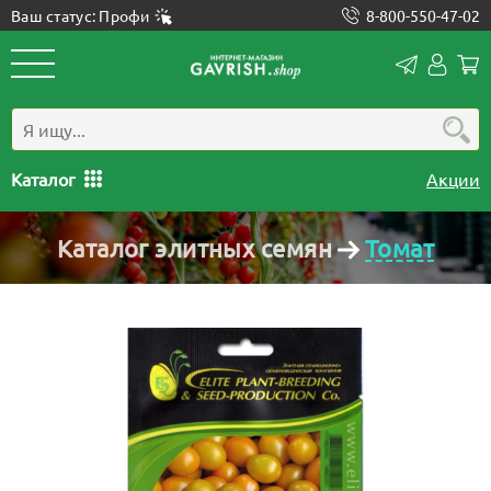
Ваш статус: Профи
8-800-550-47-02
Конта
Лич
каб
Каталог
Акции
Каталог элитных семян
Томат