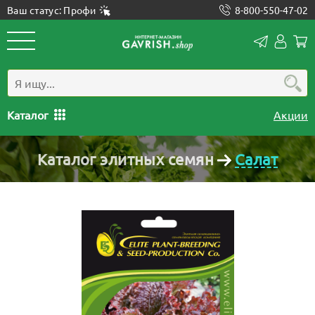
Ваш статус: Профи
8-800-550-47-02
Конта
Лич
каб
Каталог
Акции
Каталог элитных семян
Салат