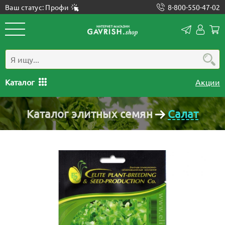
Ваш статус: Профи
8-800-550-47-02
Конта
Лич
каб
Каталог
Акции
Каталог элитных семян
Салат