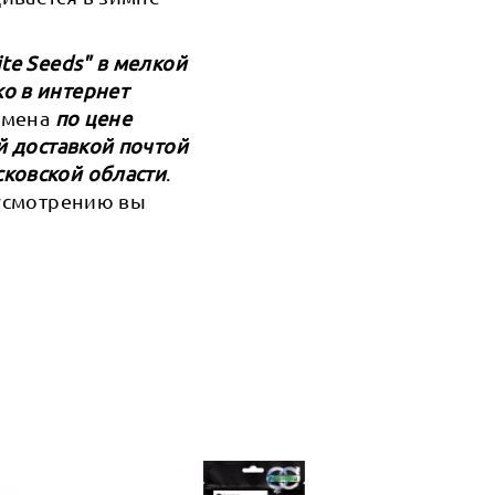
te Seeds" в мелкой
о в интернет
семена
по цене
й доставкой почтой
сковской области
.
 усмотрению вы