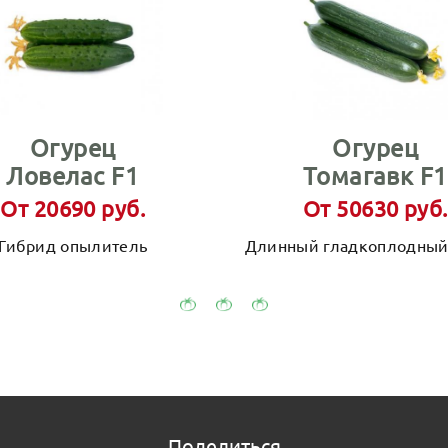
Огурец
Огурец
Ловелас F1
Томагавк F1
От 20690 руб.
От 50630 руб.
Гибрид опылитель
Длинный гладкоплодный
Поделиться