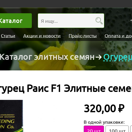
Каталог
Статьи
Акции и новости
Прайс-листы
Оплата и до
Каталог элитных семян
Огуре
гурец Раис F1 Элитные семе
320,00 ₽
В одной упаковке:
20 шт
100 шт