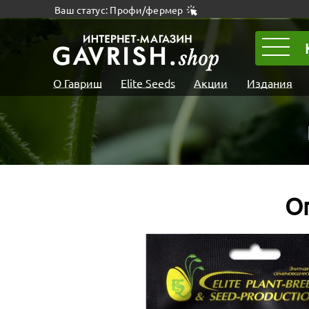
Ваш статус: Профи/фермер
О Гавриш
Elite Seeds
Акции
Издания
О