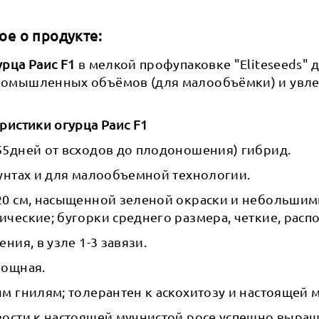
ое о продукте:
рца Раис F1
в мелкой профупаковке "Eliteseeds" 
ромышленных объёмов (для малообъёмки) и увл
ристики огурца Раис F1
55дней от всходов до плодоношения) гибрид.
унтах и для малообъемной технологии.
20 см, насыщенной зеленой окраски и небольши
ческие; бугорки среднего размера, четкие, расп
ния, в узле 1-3 завязи.
мощная.
м гнилям; толерантен к аскохитозу и настоящей 
вости к настоящей мучнистой росе успешно выращ