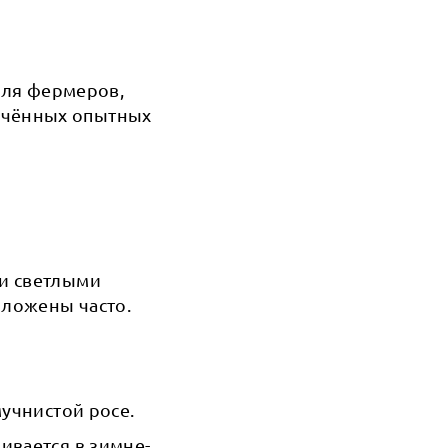
для фермеров,
ечённых опытных
ми светлыми
оложены часто.
мучнистой росе.
ивается в зимне-