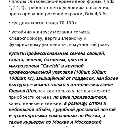
• плоды сливовидно-перцевидной формы (indx =
1,2-1,4), требователен к условиям опыления,
при созревании розовой окраски, Brix 4,8 %;
• средняя масса плода 70-100 г;
• устойчив к вирусу мозаики томата,
кладоспориозу, вертицилезному и
фузариозному увяданиям, к мучнистой росе.
Купить Профессиональные семена овощей,
салата, зелени, бахчевых, цветов и
микрозелени ”Gavrish" в крупной
профессиональной упаковке (100шт, 500шт,
1000шт, кг), защищённой от подделок, наиболее
выгодно, – можно только в интернет-магазине
Гавриш Шоп
, так как только у нас вы сможете
приобрести семена
по цене производителя
,
качественные и свежие,
в розницу, оптом и
небольшой объём, с удобной доставкой почтой
и транспортными компаниями по России, а
также курьером по Москве и Московской