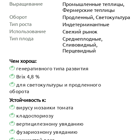
Выращивание
Промышленные теплицы,
Фермерские теплицы
Оборот
Продленный, Светокультура
Тип роста
Индетер­минантные
Использование
Свежий рынок
Тип плода
Среднеплодные,
Сливовидный,
Перцевидный
Чем хорош:
генеративного типа развития
Brix 4,8 %
для светокультуры и продленного
оборота
Устойчивость к:
вирусу мозаики томата
кладоспориозу
вертицилезному увяданию
фузариозному увяданию
мучнистой росе