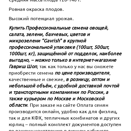
Ровная окраска плодов.
Высокий потенциал урожая.
Купить Профессиональные семена овощей,
салата, зелени, бахчевых, цветов и
микрозелени ”Gavrish" в крупной
профессиональной упаковке (100шт, 500шт,
1000шт, кг), защищённой от подделок, наиболее
выгодно, – можно только в интернет-магазине
Гавриш Шоп
, так как только у нас вы сможете
приобрести семена
по цене производителя
,
качественные и свежие,
в розницу, оптом и
небольшой объём, с удобной доставкой почтой
и транспортными компаниями по России, а
также курьером по Москве и Московской
области
. При заказе на сайте Оплата семян
производится онлайн, удобно как для физлиц,
так и для КФХ, тепличных комбинатов и других
юрлиц – полный комплект документов доступен
по вашему усмотрению в личном кабинете