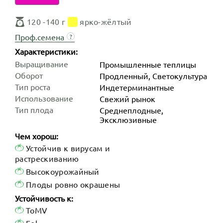
120 -140 г
ярко-жёлтый
Проф.семена
?
Характеристики:
Выращивание
Промышленные теплицы
Оборот
Продленный, Светокультура
Тип роста
Индетер­минантные
Использование
Свежий рынок
Тип плода
Среднеплодные,
Эксклюзивные
Чем хорош:
Устойчив к вирусам и
растрескиванию
Высокоурожайный
Плоды ровно окрашены
Устойчивость к:
ToMV
Fol