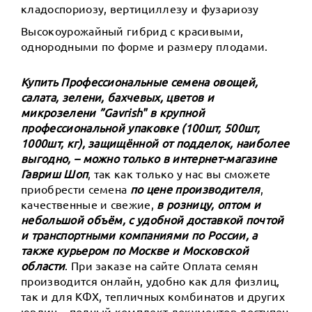
кладоспориозу, вертициллезу и фузариозу
Высокоурожайный гибрид с красивыми,
однородными по форме и размеру плодами.
Купить Профессиональные семена овощей,
салата, зелени, бахчевых, цветов и
микрозелени ”Gavrish" в крупной
профессиональной упаковке (100шт, 500шт,
1000шт, кг), защищённой от подделок, наиболее
выгодно, – можно только в интернет-магазине
Гавриш Шоп
, так как только у нас вы сможете
приобрести семена
по цене производителя
,
качественные и свежие,
в розницу, оптом и
небольшой объём, с удобной доставкой почтой
и транспортными компаниями по России, а
также курьером по Москве и Московской
области
. При заказе на сайте Оплата семян
производится онлайн, удобно как для физлиц,
так и для КФХ, тепличных комбинатов и других
юрлиц – полный комплект документов доступен