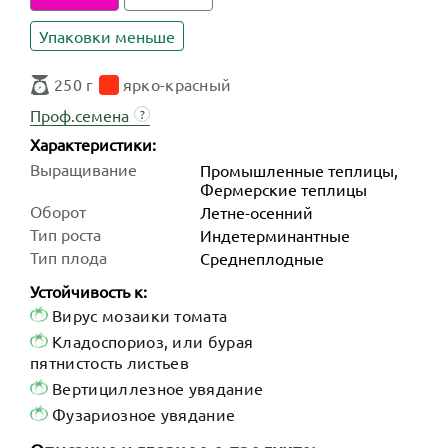
Упаковки меньше
250 г
ярко-красный
Проф.семена
?
Характеристики:
Выращивание
Промышленные теплицы,
Фермерские теплицы
Оборот
Летне-осенний
Тип роста
Индетер­минантные
Тип плода
Среднеплодные
Устойчивость к:
Вирус мозаики томата
Кладоспориоз, или бурая
пятнистость листьев
Вертициллезное увядание
Фузариозное увядание