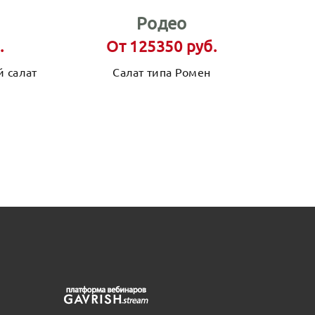
Родео
.
От 125350 руб.
 салат
Салат типа Ромен