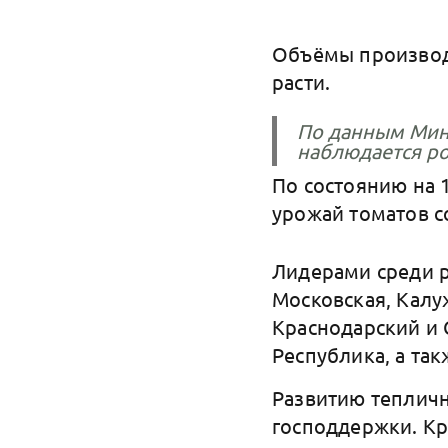
Объёмы производ
расти.
По данным Мини
наблюдается ро
По состоянию на 
урожай томатов сос
Лидерами среди 
Московская, Калу
Краснодарский и 
Республика, а так
Развитию тепличн
господдержки. К