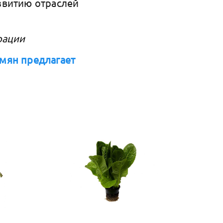
звитию отраслей
рации
мян предлагает