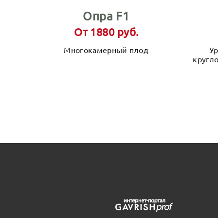
Опра F1
От 1880 руб.
Многокамерный плод
Ур
кругл