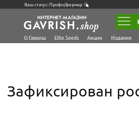
Ваш статус: Профи/фермер
О Гавриш
Elite Seeds
Акции
Издания
Зафиксирован рос