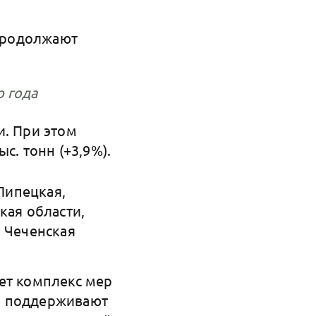
продолжают
о года
и. При этом
ыс. тонн (+3,9%).
Липецкая,
кая области,
и Чеченская
ет комплекс мер
о поддерживают