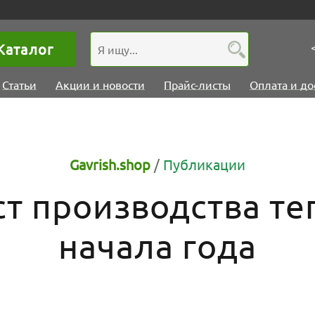
Каталог
Статьи
Акции и новости
Прайс-листы
Оплата и до
Gavrish.shop
/
Публикации
т производства т
начала года