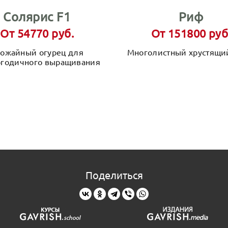
Солярис F1
Риф
От 54770 руб.
От 151800 руб
ожайный огурец для
Многолистный хрустящий
огодичного выращивания
Поделиться