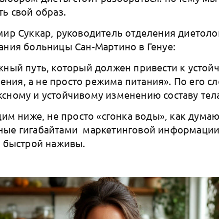
ть свой образ.
мир Суккар, руководитель отделения диетоло
ания больницы Сан-Мартино в Генуе:
жный путь, который должен привести к устой
ия, а не просто режима питания». По его сл
сному и устойчивому изменению составу тел
дим ниже, не просто «сгонка воды», как дума
ные гигабайтами маркетинговой информации
и быстрой наживы.