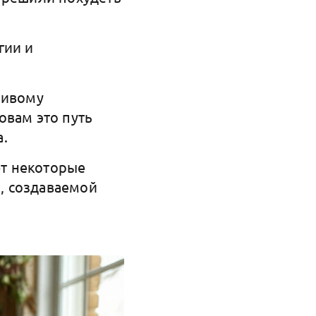
гии и
чивому
овам это путь
а.
ют некоторые
, создаваемой