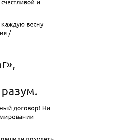
 счастливой и
 каждую весну
ия /
г»,
у
 разум.
чный договор! Ни
ормировании
 решили похудеть