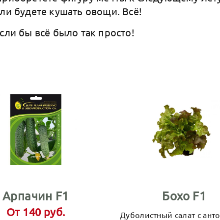
сли будете кушать овощи. Всё!
сли бы всё было так просто!
Арпачин F1
Бохо F1
От 140 руб.
Дуболистный салат с ант