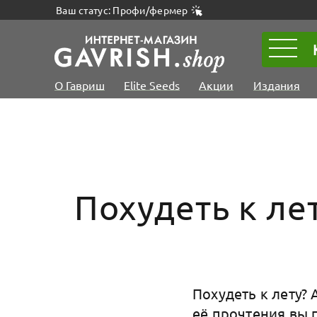
Ваш статус: Профи/фермер
О Гавриш
Elite Seeds
Акции
Издания
Похудеть к ле
Похудеть к лету? 
её прочтения вы 