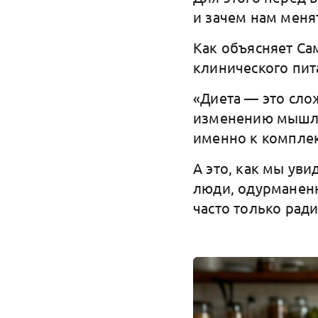
и зачем нам меня
Как объясняет Са
клинического пит
«Диета — это сло
изменению мышлен
именно к комплек
А это, как мы уви
люди, одурманен
часто только рад