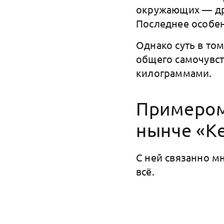
окружающих — дру
Последнее особе
Однако суть в то
общего самочувст
килограммами.
Примером
нынче «К
С ней связанно м
всё.