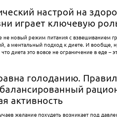
ический настрой на здор
зни играет ключевую рол
е не новый режим питания с взвешиванием г
й, а ментальный подход к диете. И вообще, н
 что диета это вовсе не ограничение в еде – 
 равна голоданию. Прави
сбалансированный рацион
ая активность
учаев желание похудеть возникает под давл