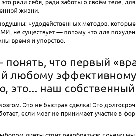
 это ради себя, ради заботы о своём теле, для
енной жизни.
нодушны: чудодейственных методов, которые
МИ, не существует — потому что для похуден
жны время и упорство.
 понять, что первый «вра
й любому эффективном
, это... наш собственный
мозгом. Это не быстрая сделка! Это долгосро
аботает, если мозг не принимает участие в ф
выбором диеты стоит разобраться: почему мы