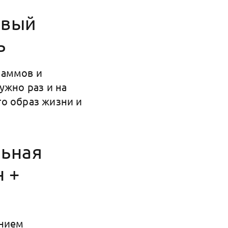
овый
ь
раммов и
ужно раз и на
это образ жизни и
льная
 +
ением