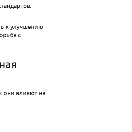
тандартов.
уть к улучшению
орьба с
ная
к они влияют на