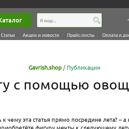
Каталог
Статьи
Акции и новости
Прайс-листы
Оплата и до
Gavrish.shop
/
Публикации
ту с помощью овощ
А к чему эта статья прямо посредине лета? – а 
приобретёте фигуру мечты к следующему лету