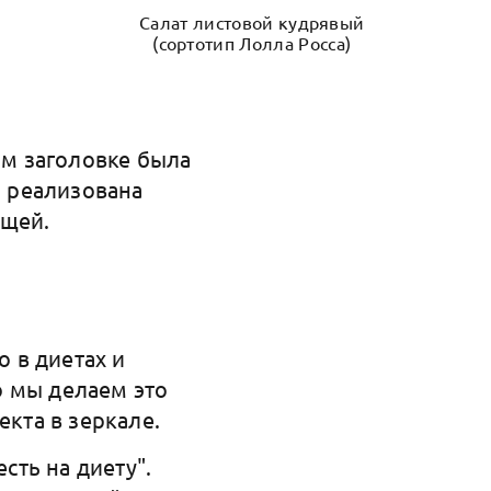
Салат листовой кудрявый
(сортотип Лолла Росса)
ом заголовке была
ь реализована
ощей.
о в диетах и
то мы делаем это
екта в зеркале.
сть на диету".