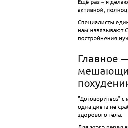
Ещё раз – я делаю
активной, полноц
Специалисты еди
нам навязывают С
постройнения ну
Главное —
мешающи
похудению
"Договоритесь" с 
одна диета не ср
здорового тела.
Для этого перед 