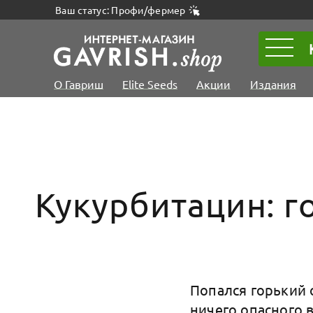
Ваш статус: Профи/фермер
О Гавриш
Elite Seeds
Акции
Издания
Кукурбитацин: г
Попался горький 
ничего опасного в