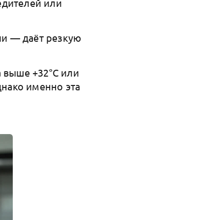
редителей или
ии — даёт резкую
а выше +32°C или
днако именно эта