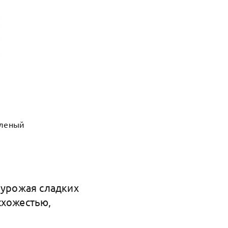
еленый
 урожая сладких
схожестью,