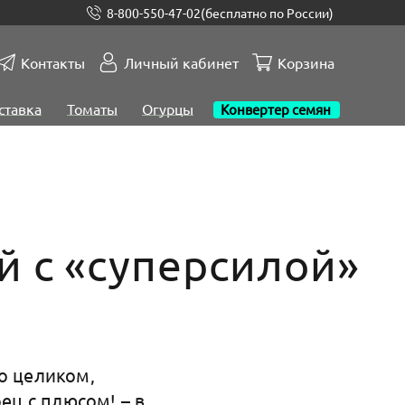
8-800-550-47-02
(бесплатно по России)
Контакты
Личный кабинет
Корзина
ставка
Томаты
Огурцы
Конвертер семян
й с «суперсилой»
о целиком,
ец с плюсом! – в