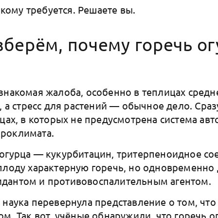
о кому требуется. Решаете вы.
берём, почему горечь ог
знакомая жалоба, особенно в теплицах средн
, а стресс для растений — обычное дело. Сраз
ицах, в которых не предусмотрена система ав
роклимата.
огурца — кукурбитацин, тритерпеноидное со
плоду характерную горечь, но одновременно 
дантом и противовоспалительным агентом.
 наука перевернула представление о том, чт
м. Так вот, учёные обнаружили, что горечь о