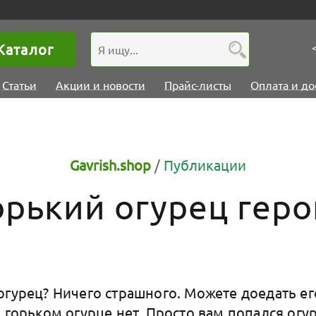
Каталог
Статьи
Акции и новости
Прайс-листы
Оплата и до
Gavrish.shop
/
Публикации
орький огурец геро
огурец? Ничего страшного. Можете доедать ег
 горьком огурце нет. Просто вам попался огур