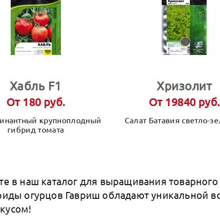
Хабль F1
Хризолит
От 180 руб.
От 19840 руб.
инантный крупноплодный
Салат Батавия светло-з
гибрид томата
ите в наш каталог для выращивания товарного
бриды огурцов Гавриш обладают уникальной в
вкусом!