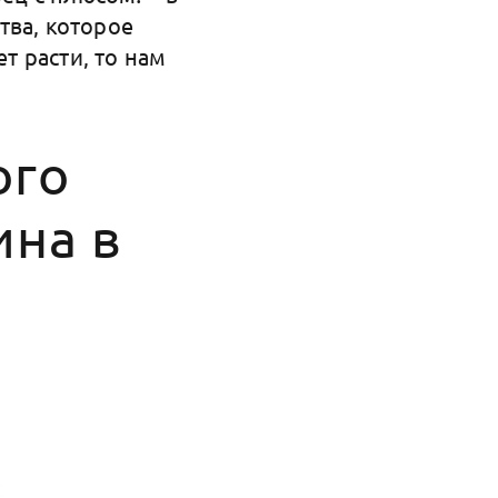
тва, которое
т расти, то нам
ого
ина в