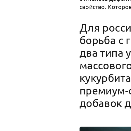
свойство. Которо
Для росси
борьба с 
два типа 
массового
кукурбит
премиум-с
добавок д