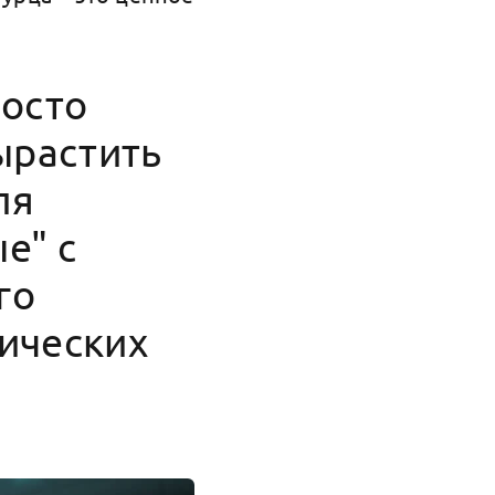
росто
ырастить
ля
е" с
го
ических