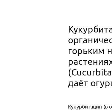
Кукурбита
органиче
горьким 
растения
(Cucurbit
даёт огур
Кукурбитацин (в о