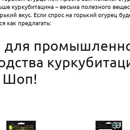
ьше куркубитацина – весьма полезного вещес
рький вкус. Если спрос на горький огурец буде
ся как предлагать:
 для промышленн
одства куркубитац
 Шоп!