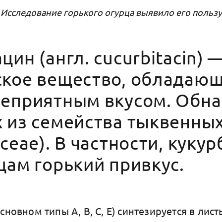
Исследование горького огурца выявило его пользу
цин (англ. cucurbitacin) 
ское вещество, обладаю
неприятным вкусом. Обна
х из семейства тыквенны
aceae). В частности, куку
цам горький привкус.
сновном типы A, B, C, E) синтезируется в лист