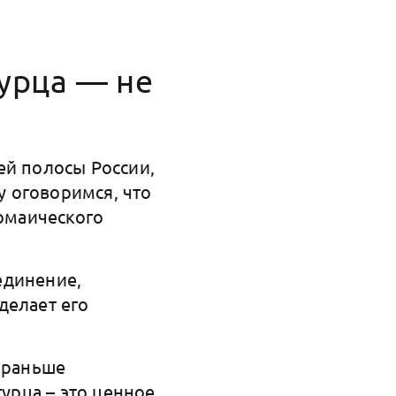
урца — не
ей полосы России,
у оговоримся, что
томаического
единение,
делает его
о раньше
гурца – это ценное