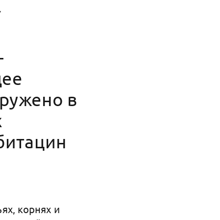
—
щее
ружено в
х
рбитацин
ьях, корнях и