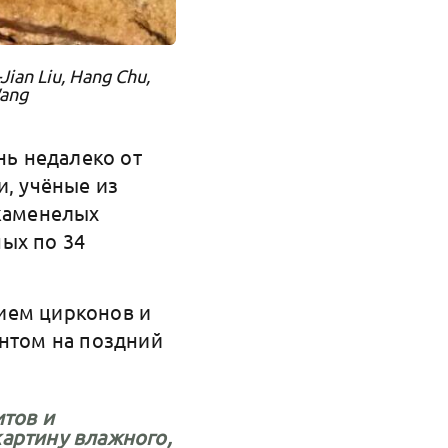
Jian Liu, Hang Chu,
Wang
ь недалеко от
и, учёные из
окаменелых
ых по 34
ием цирконов и
ентом на поздний
тов и
 картину влажного,