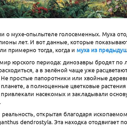
и о мухе-опылытеле голосеменных. Муха ото
ионы лет. И вот данные, которые показывают
ли примерно тогда, когда и
муха из предыдущ
 мир юрского периода: динозавры бродят по 
расходиться, а в зелёной чаще уже расцветаю
. Не простые папоротники или хвойные деревь
планете, а полноценные цветковые растения
 привлекали насекомых и закладывали основ
.
а реальность, открытая благодаря ископаемом
anthus dendrostyla. Эта находка отодвигает 