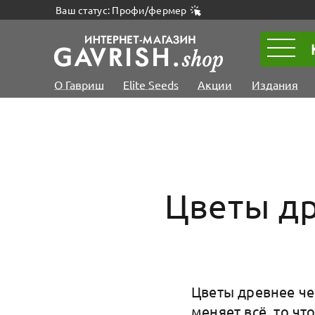
Ваш статус: Профи/фермер
О Гавриш
Elite Seeds
Акции
Издания
Цветы др
Цветы древнее че
меняет всё, то чт