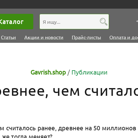
Каталог
Статьи
Акции и новости
Прайс-листы
Оплата и до
Gavrish.shop
/
Публикации
евнее, чем считал
м считалось ранее, древнее на 50 миллионов л
о же тогда меняет?