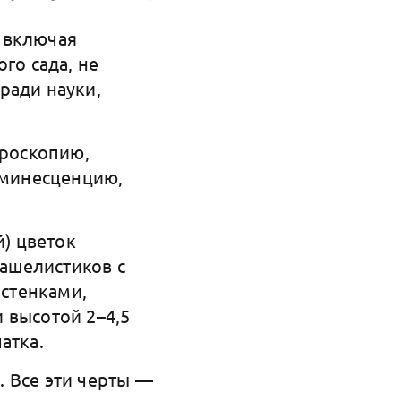
 включая
го сада, не
ради науки,
роскопию,
юминесценцию,
) цветок
чашелистиков с
стенками,
 высотой 2–4,5
чатка.
 Все эти черты —