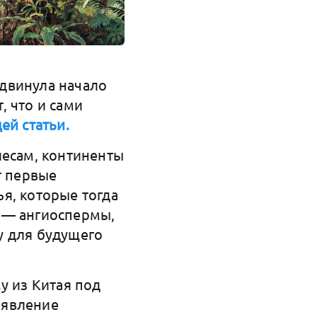
двинула начало
, что и сами
ей статьи.
лесам, континенты
т первые
я, которые тогда
 — ангиоспермы,
у для будущего
у из Китая под
появление