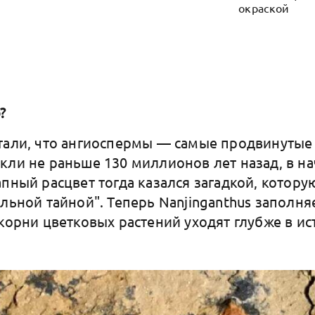
окраской
?
тали, что ангиоспермы — самые продвинуты
кли не раньше 130 миллионов лет назад, в н
апный расцвет тогда казался загадкой, котор
льной тайной". Теперь Nanjinganthus заполня
 корни цветковых растений уходят глубже в и