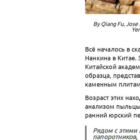
By Qiang Fu, Jose 
Yem
Всё началось в 
Нанкина в Китае.
Китайской академ
образца, предста
каменным плита
Возраст этих нах
анализом пыльцы 
ранний юрский п
Рядом с этими
папоротников, т