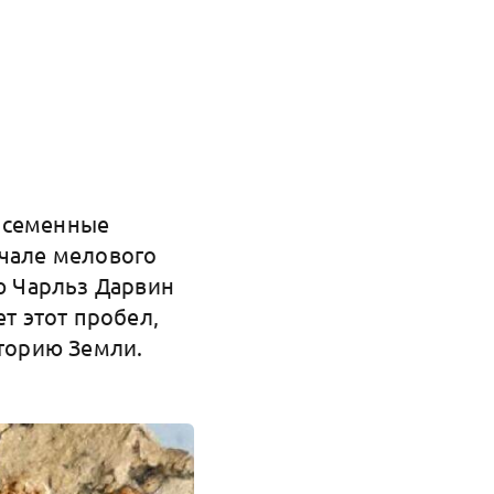
е семенные
ачале мелового
ую Чарльз Дарвин
ет этот пробел,
сторию Земли.