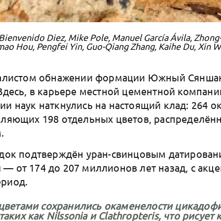
Bienvenido Diez, Mike Pole, Manuel García Ávila, Zhong-
ao Hou, Pengfei Yin, Guo-Qiang Zhang, Kaihe Du, Xin 
скалистом обнажении формации Южный Сяншан
 Здесь, в карьере местной цементной компани
ии наук наткнулись на настоящий клад: 264 
вляющих 198 отдельных цветов, распределённ
м.
одок подтверждён уран-свинцовым датирован
— от 174 до 207 миллионов лет назад, с акц
ериод.
 цветами сохранились окаменелости цикадофи
аких как Nilssonia и Clathropteris, что рисует