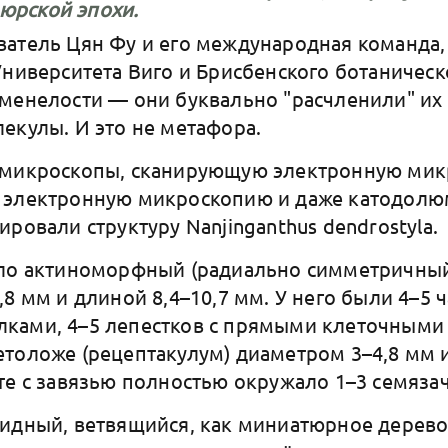
юрской эпохи.
атель Цян Фу и его международная команда,
ниверситета Виго и Брисбенского ботаническо
менелости — они буквально "расчленили" их 
екулы. И это не метафора.
омикроскопы, сканирующую электронную мик
 электронную микроскопию и даже катодол
ровали структуру Nanjinganthus dendrostyla.
ело актиноморфный (радиально симметричный
8 мм и длиной 8,4–10,7 мм. У него были 4–5 
ками, 4–5 лепестков с прямыми клеточными 
толоже (рецептакулум) диаметром 3–4,8 мм и
те с завязью полностью окружало 1–3 семяза
идный, ветвящийся, как миниатюрное дерево.