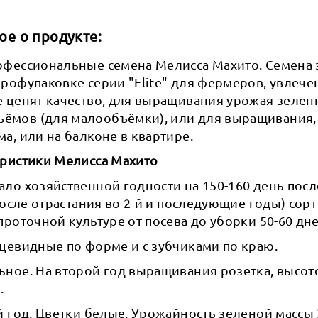
ое о продукте:
офессиональные семена Мелисса Махито. Семена 
профупаковке серии "Elite" для фермеров, увлеч
е ценят качество, для выращивания урожая зелен
мов (для малообъёмки), или для выращивания, н
а, или на балконе в квартире.
еристики Мелисса Махито
ло хозяйственной годности на 150-160 день посл
 после отрастания во 2-й и последующие годы) сор
проточной культуре от посева до уборки 50-60 дне
цевидные по форме и с зубчиками по краю.
ное. На второй год выращивания розетка, высото
.
й год. Цветки белые. Урожайность зеленой массы 3,