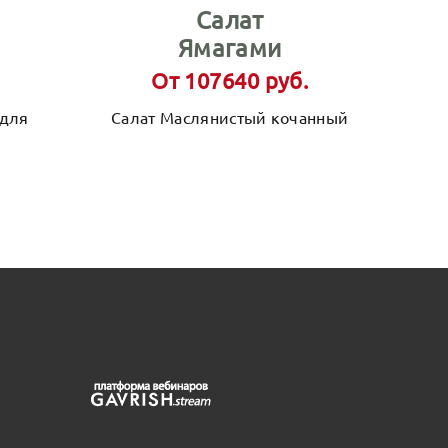
Салат
Ямагами
От 107640 руб.
 для
Салат Маслянистый кочанный