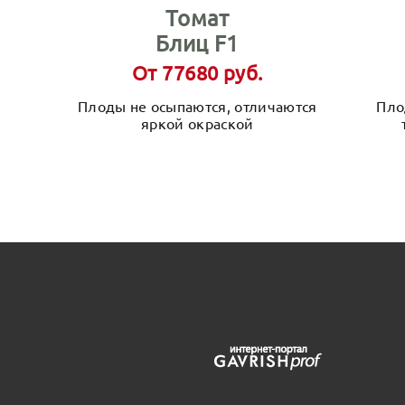
Томат
Блиц F1
От 77680 руб.
Плоды не осыпаются, отличаются
Пло
яркой окраской