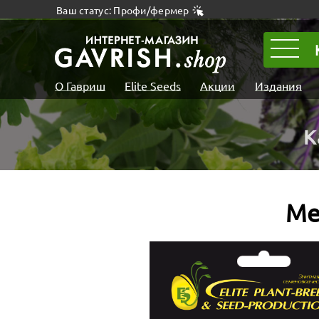
Ваш статус: Профи/фермер
О Гавриш
Elite Seeds
Акции
Издания
К
Ме