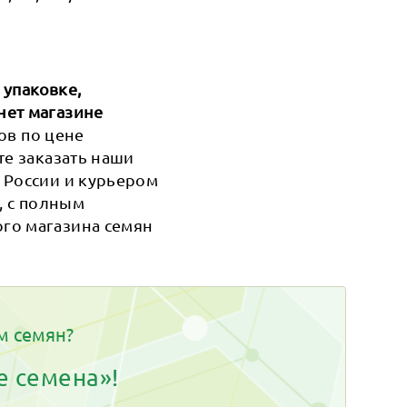
 упаковке,
нет магазине
ов по цене
те заказать наши
 России и курьером
, с полным
го магазина семян
м семян?
е семена»!