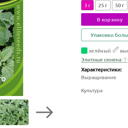
3 г
25 г
50 г
В корзину
Упаковки бол
зелёный
выс
Элитные семена
?
Характеристики:
Выращивание
ТО
Культура