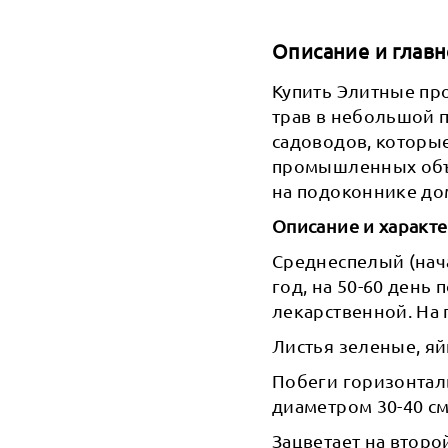
Описание и главн
Купить Элитные пр
трав в небольшой 
садоводов, которы
промышленных объё
на подоконнике дом
Описание и характ
Среднеспелый (нача
год, на 50-60 день
лекарственной. На 
Листья зеленые, яй
Побеги горизонталь
диаметром 30-40 см
Зацветает на второ