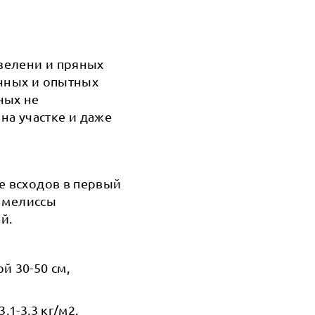
зелени и пряных
енных и опытных
ных не
а участке и даже
е всходов в первый
т мелиссы
й.
й 30-50 см,
1-3,3 кг/м2.