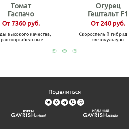
Томат
Огурец
Гаспачо
Гештальт F1
От 7360 руб.
От 240 руб.
ды высокого качества,
Скороспелый гибрид
транспортабельные
светокультуры
Поделиться