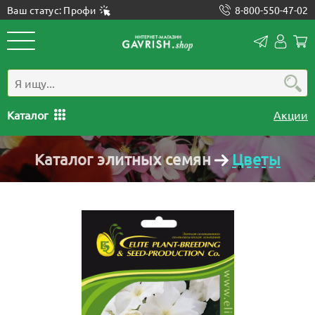
Ваш статус: Профи
8-800-550-47-02
Конта
Лич
каб
Каталог
Акции
Каталог элитных семян
Цветы