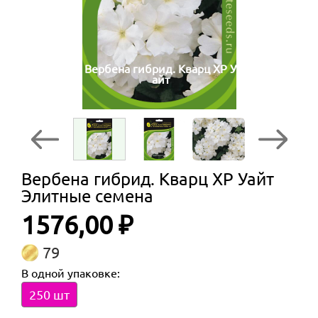
Вербена гибрид. Кварц XP У
айт
Вербена гибрид. Кварц XP Уайт
Элитные семена
1576,00 ₽
79
В одной упаковке:
250 шт