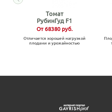
Томат
РубинГуд F1
От 68380 руб.
Отличается хорошей нагрузкой
Пло
плодами и урожайностью