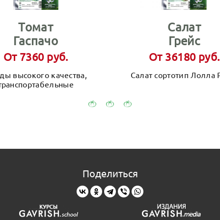
Томат
Салат
Гаспачо
Грейс
От 7360 руб.
От 36180 руб.
ды высокого качества,
Салат сортотип Лолла 
транспортабельные
Поделиться