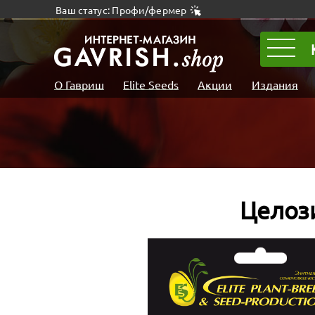
Ваш статус: Профи/фермер
О Гавриш
Elite Seeds
Акции
Издания
Целоз