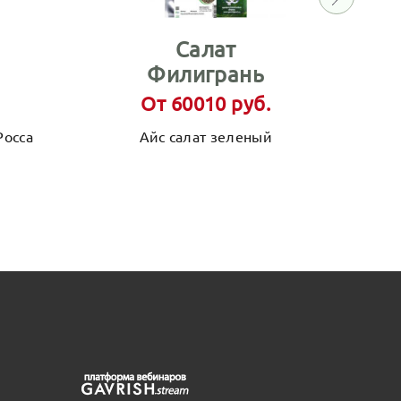
Салат
Филигрань
От 60010 руб.
Росса
Айс салат зеленый