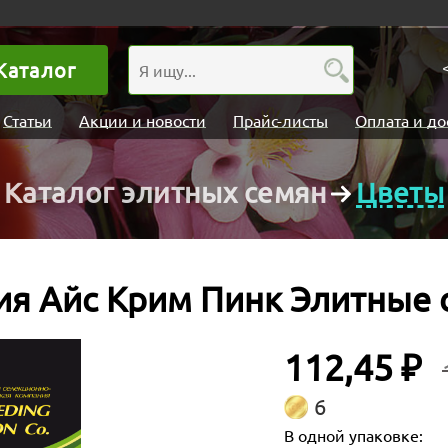
Каталог
Статьи
Акции и новости
Прайс-листы
Оплата и до
Каталог элитных семян
Цветы
ия Айс Крим Пинк Элитные 
112,45 ₽
6
В одной упаковке: