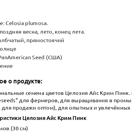
: Celosia plumosa.
поздняя весна, лето, конец лета.
толбчатый, прямостоячий
Солнце
anAmerican Seed (США)
тение
ое о продукте:
нальные семена цветов Целозия Айс Крим Пинк. 
teseeds" для фермеров, для выращивания в про
 для продажи оптом), для опытных и увлечённых
еристики Целозия Айс Крим Пинк
мов (30 см)