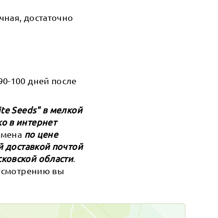
чная, достаточно
90-100 дней после
te Seeds" в мелкой
о в интернет
семена
по цене
й доставкой почтой
сковской области
.
 усмотрению вы