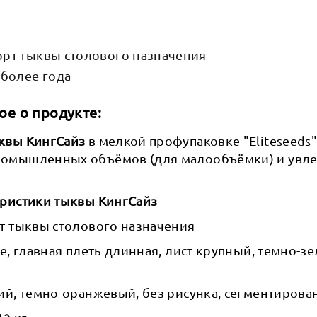
рт тыквы столового назначения
 более года
ое о продукте:
квы КингСайз
в мелкой профупаковке "Eliteseeds
ромышленных объёмов (для малообъёмки) и увл
еристики тыквы КингСайз
рт тыквы столового назначения
ое, главная плеть длинная, лист крупный, темно-з
ий, темно-оранжевый, без рисунка, сегментирова