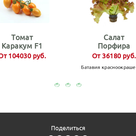
Томат
Салат
Каракум F1
Порфира
От 104030 руб.
От 36180 руб.
Батавия красноокраше
Поделиться