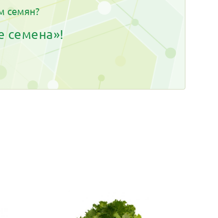
м семян?
е семена»!