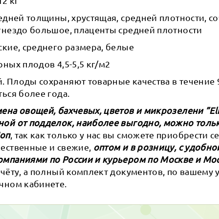
12 кг
редней толщины, хрустящая, средней плотности, со
 гнездо большое, плаценты средней плотности
ские, среднего размера, белые
рных плодов 4,5-5,5 кг/м2
 Плоды сохраняют товарные качества в течение 
ться более года.
ена овощей, бахчевых, цветов и микрозелени ”Eli
ной от подделок, наиболее выгодно, можно тольк
Шоп
, так как только у нас вы сможете приобрести 
ачественные и свежие,
оптом и в розницу, с удобно
омпаниями по России и курьером по Москве и Мо
счёту, а полный комплект документов, по вашему
чном кабинете.