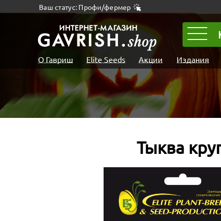
Ваш статус: Профи/фермер
О Гавриш
Elite Seeds
Акции
Издания
Тыква кру