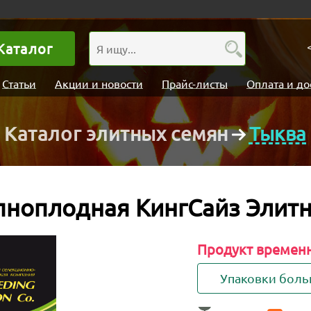
Каталог
Статьи
Акции и новости
Прайс-листы
Оплата и до
Каталог элитных семян
Тыква
пноплодная КингСайз Элит
Продукт времен
Упаковки бол