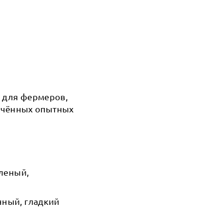
" для фермеров,
ечённых опытных
еленый,
нный, гладкий