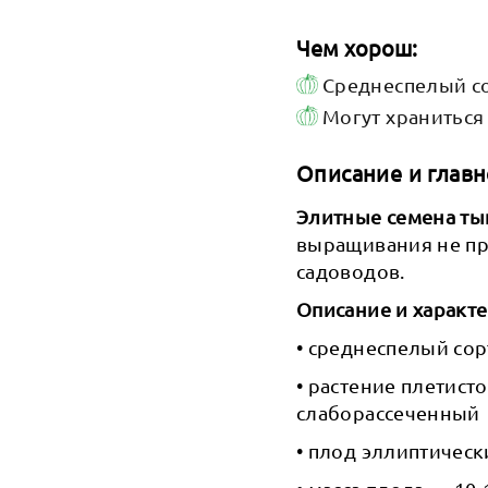
Чем хорош:
Среднеспелый со
Могут храниться
Описание и главн
Элитные семена ты
выращивания не п
садоводов.
Описание и характ
• среднеспелый со
• растение плетист
слаборассеченный
• плод эллиптическ