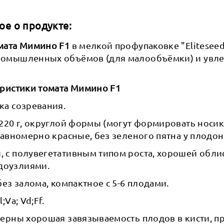
ое о продукте:
мата Мимино F1
в мелкой профупаковке "Elitesee
ромышленных объёмов (для малообъёмки) и увл
еристики томата Мимино F1
ка созревания.
220 г, округлой формы (могут формировать носи
равномерно красные, без зеленого пятна у плодо
 с полувегетативным типом роста, хорошей обли
оузлиями.
без залома, компактное с 5-6 плодами.
;Va; Vd;Ff.
ерны хорошая завязываемость плодов в кисти, п