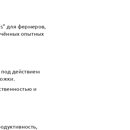
ds" для фермеров,
ечённых опытных
к под действием
ножки.
ственностью и
родуктивность,