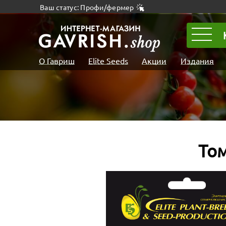
Ваш статус: Профи/фермер
О Гавриш
Elite Seeds
Акции
Издания
То