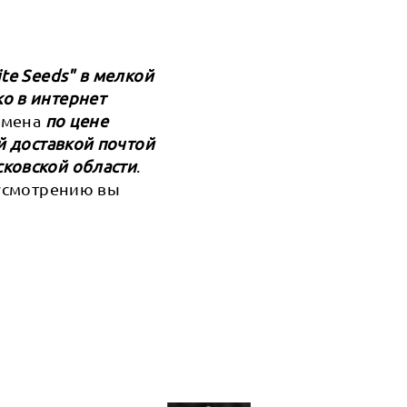
te Seeds" в мелкой
о в интернет
семена
по цене
й доставкой почтой
сковской области
.
 усмотрению вы