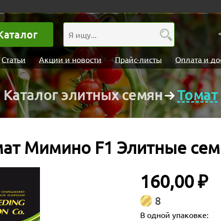
Каталог
Статьи
Акции и новости
Прайс-листы
Оплата и до
Каталог элитных семян
Томат
мат Мимино F1 Элитные сем
160,00 ₽
8
В одной упаковке: