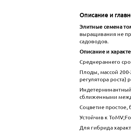
Описание и главн
Элитные семена то
выращивания не п
садоводов.
Описание и характ
Среднераннего сро
Плоды, массой 200-
регулятора роста) 
Индетерминантный,
сближенными межд
Соцветие простое, 
Устойчив к ToMV;Fol
Для гибрида характ