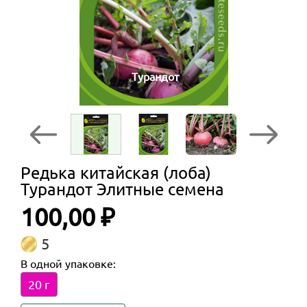
Турандот
Редька китайская (лоба)
Турандот Элитные семена
100,00 ₽
5
В одной упаковке:
20 г