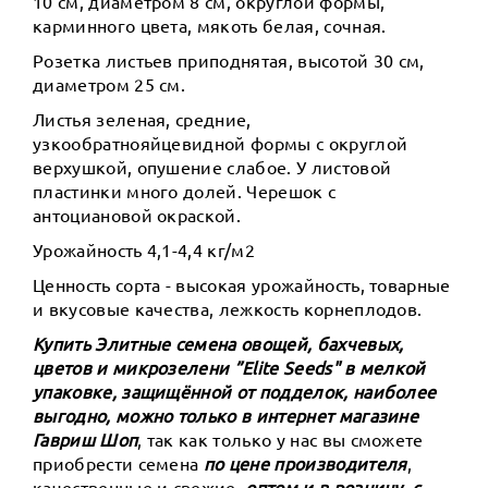
10 см, диаметром 8 см, округлой формы,
карминного цвета, мякоть белая, сочная.
Розетка листьев приподнятая, высотой 30 см,
диаметром 25 см.
Листья зеленая, средние,
узкообратнояйцевидной формы с округлой
верхушкой, опушение слабое. У листовой
пластинки много долей. Черешок с
антоциановой окраской.
Урожайность 4,1-4,4 кг/м2
Ценность сорта - высокая урожайность, товарные
и вкусовые качества, лежкость корнеплодов.
Купить Элитные семена овощей, бахчевых,
цветов и микрозелени ”Elite Seeds" в мелкой
упаковке, защищённой от подделок, наиболее
выгодно, можно только в интернет магазине
Гавриш Шоп
, так как только у нас вы сможете
приобрести семена
по цене производителя
,
качественные и свежие,
оптом и в розницу, с