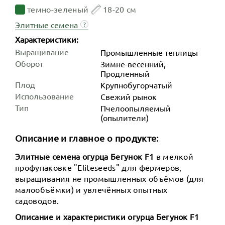
темно-зеленый
18-20 см
Элитные семена
?
Характеристики:
Выращивание
Промышленные теплицы
Оборот
Зимне-весенний,
Продленный
Плод
Крупнобугорчатый
Использование
Свежий рынок
Тип
Пчелоопыляемый
(опылители)
Описание и главное о продукте:
Элитные семена огурца Бегунок F1
в мелкой
профупаковке "Eliteseeds" для фермеров,
выращивания не промышленных объёмов (для
малообъёмки) и увлечённых опытных
садоводов.
Описание и характеристики огурца Бегунок F1